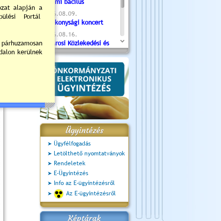
Valami bacilus
2026.08.09.
Jótékonysági koncert
2026.08.16.
Újvárosi Közlekedési és
Sportnap
2026.08.19.
Ceglédi fotóklub kiállítás
2026.08.20.
Szent István Ünnepe
Ügyintézés
Ügyfélfogadás
Letölthető nyomtatványok
Rendeletek
E-Ügyintézés
Info az E-ügyintézésről
Az E-ügyintézésről
Képtárak