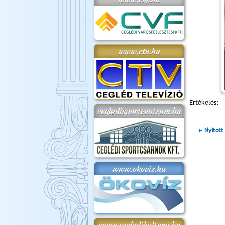
www.ctv.hu
Értékelés:
cegledisportcentrum.hu
Nyitott
www.okoviz.hu