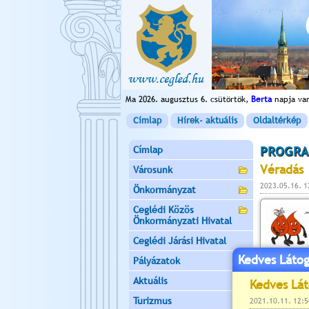
Ma 2026. augusztus 6. csütörtök,
Berta
napja va
Címlap
Hírek- aktuális
Oldaltérkép
Címlap
PROGRA
Véradás
Városunk
2023.05.16. 1
Önkormányzat
Ceglédi Közös
Önkormányzati Hivatal
Ceglédi Járási Hivatal
Kedves Látog
Pályázatok
Aktuális
Turizmus