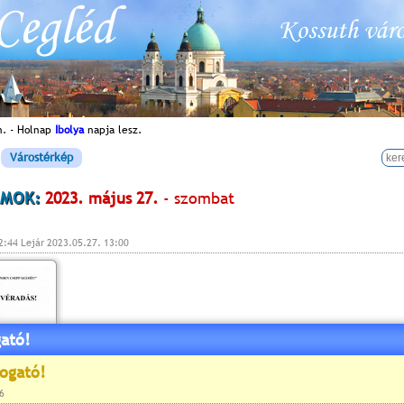
n. - Holnap
Ibolya
napja lesz.
Várostérkép
MOK:
2023. május 27.
- szombat
2:44 Lejár 2023.05.27. 13:00
ató!