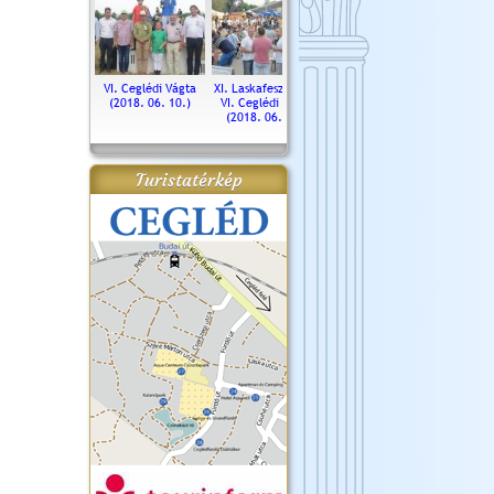
. Ceglédi Vágta
VI. Ceglédi Vágta
XI. Laskafesztivál és
Városnapok 2018.
Kossut
(2016.06.19.)
(2018. 06. 10.)
VI. Ceglédi Vágta
Ün
(2018. 06. 10.)
2017.
Turistatérkép