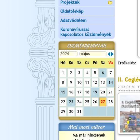
Projektek
Oldaltérkép
Adatvédelem
Koronavírussal
kapcsolatos közlemények
ESEMÉNYNAPTÁR
Hé
Ke
Sz
Cs
Pé
Sz
Va
Értékelés:
1
2
3
4
5
6
7
II. Cegl
8
9
10
11
12
13
14
2023.03.30. 1
15
16
17
18
19
20
21
22
23
24
25
26
27
28
29
30
31
Mai mozi műsor
Ma már nincsenek