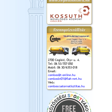
www.cegledikultura.hu
gta
XI. Laskafesztivál és
Városnapok 2018.
Kossuth Toborzó
Szent István Ünnepe
.)
VI. Ceglédi Vágta
Ünnepély
és Magyarok
(2018. 06. 10.)
2017.09.22-23.
Kenyere Program
Szennyvízszállítás
(2017. 08. 20.)
2700 Cegléd, Ölyv u. 4.
Tel: 06 53/707-050
Mobil: 06 30/6353-018
Email:
combos@t-online.hu
combosbt01@flah-net.hu
Web:
comboscsatornatisztitas.hu