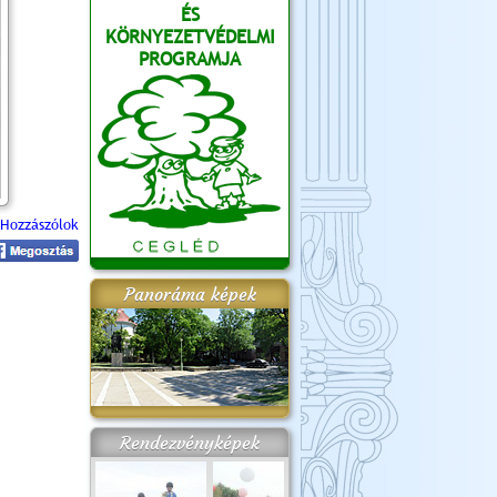
ÉS
KÖRNYEZETVÉDELMI
PROGRAMJA
Hozzászólok
Panoráma képek
Rendezvényképek