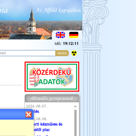
Idő:
19:12:12
Aktuális programok
2026.08.07.
Túlélés
2026.08.08.
Tóparti kézműves és
termelői piac