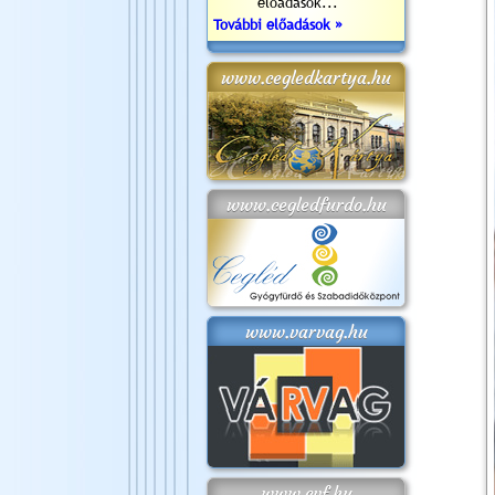
előadások...
További előadások »
www.cegledkartya.hu
www.cegledfurdo.hu
www.varvag.hu
www.cvf.hu