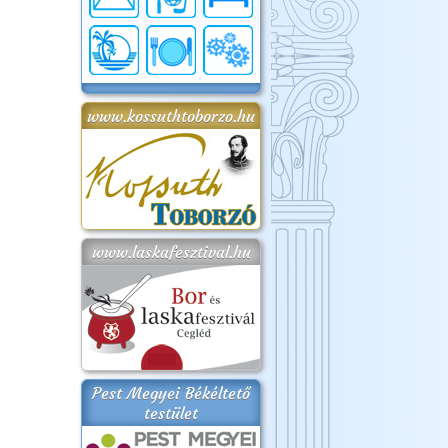
www.kossuthtoborzo.hu
www.laskafesztival.hu
Pest Megyei Békéltető
testület