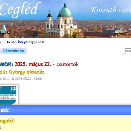
n. - Holnap
Ibolya
napja lesz.
Várostérkép
MOK:
2025. május 22.
- csütörtök
dűs György előadás
4:48 Lejár 2025.05.22. 18:00
ató!