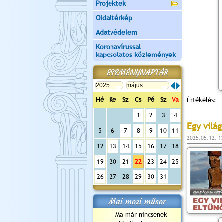
Projektek
Oldaltérkép
Adatvédelem
Koronavírussal
kapcsolatos közlemények
ESEMÉNYNAPTÁR
Hé
Ke
Sz
Cs
Pé
Sz
Va
Értékelés:
1
2
3
4
Egy vilá
5
6
7
8
9
10
11
2025.05.12. 1
12
13
14
15
16
17
18
19
20
21
22
23
24
25
26
27
28
29
30
31
Mai mozi műsor
Ma már nincsenek