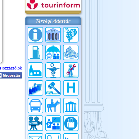
Térségi Adattár
Hozzászólok