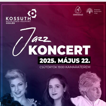
V. Ceglédi Vágta
Laska fesztivál
Városnapok 2017.
XXI. Kossuth Toborzó
IV
(2017. 06. 18.)
2017.06.17.
2017.04.30 - 05.01
(2016.09.23-25.)