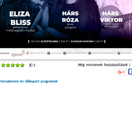
Még nincsenek hozzászólások
|
5
/3
 tornaterem és diáksport programok