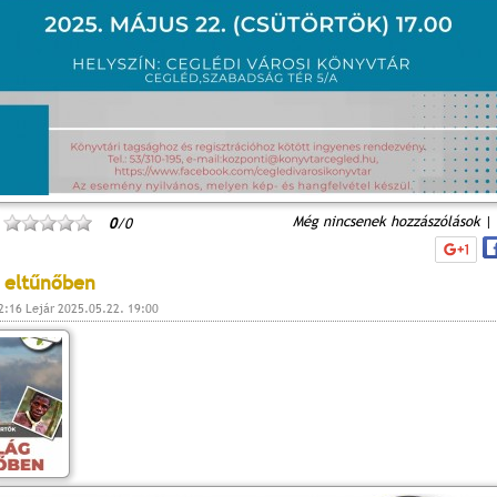
Még nincsenek hozzászólások
|
0
/0
g eltűnőben
2:16 Lejár 2025.05.22. 19:00