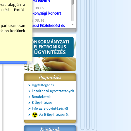
Valami bacilus
2026.08.09.
Jótékonysági koncert
2026.08.16.
Újvárosi Közlekedési és
Sportnap
2026.08.19.
Ceglédi fotóklub kiállítás
2026.08.20.
Szent István Ünnepe
Ügyintézés
Ügyfélfogadás
Letölthető nyomtatványok
Rendeletek
E-Ügyintézés
Info az E-ügyintézésről
Az E-ügyintézésről
Képtárak