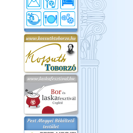
www.kossuthtoborzo.hu
www.laskafesztival.hu
Pest Megyei Békéltető
testület