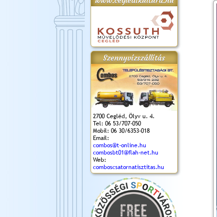
www.cegledikultura.hu
gta
XI. Laskafesztivál és
Városnapok 2018.
Kossuth Toborzó
Szent István Ünnepe
.)
VI. Ceglédi Vágta
Ünnepély
és Magyarok
(2018. 06. 10.)
2017.09.22-23.
Kenyere Program
Szennyvízszállítás
(2017. 08. 20.)
2700 Cegléd, Ölyv u. 4.
Tel: 06 53/707-050
Mobil: 06 30/6353-018
Email:
combos@t-online.hu
combosbt01@flah-net.hu
Web:
comboscsatornatisztitas.hu