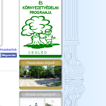
ÉS
KÖRNYEZETVÉDELMI
PROGRAMJA
Hozzászólok
Panoráma képek
Rendezvényképek