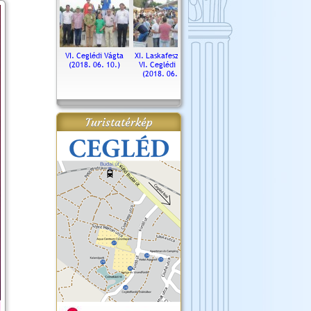
. Ceglédi Vágta
VI. Ceglédi Vágta
XI. Laskafesztivál és
Városnapok 2018.
Kossut
(2016.06.19.)
(2018. 06. 10.)
VI. Ceglédi Vágta
Ün
(2018. 06. 10.)
2017.
Turistatérkép