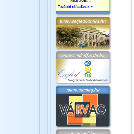
előadások...
További előadások »
www.cegledkartya.hu
www.cegledfurdo.hu
www.varvag.hu
www.cvf.hu