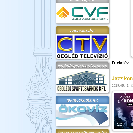
www.ctv.hu
Értékelés:
cegledisportcentrum.hu
Jazz kon
2025.05.12. 1
www.okoviz.hu