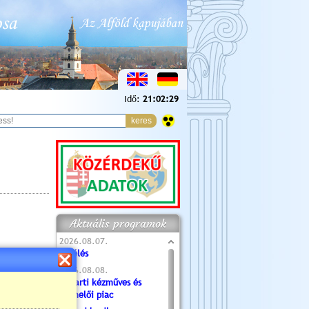
Idő:
21:02:30
Aktuális programok
2026.08.07.
Túlélés
2026.08.08.
Tóparti kézműves és
termelői piac