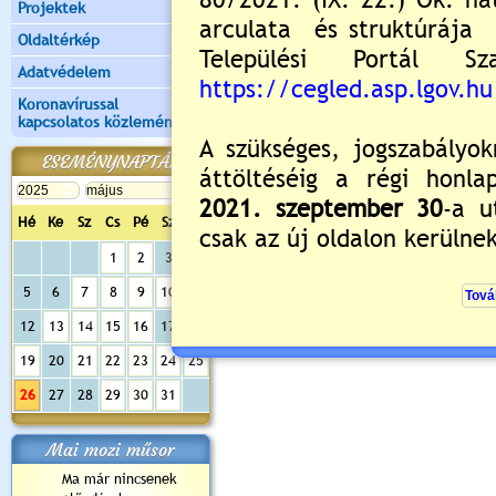
Projektek
Oldaltérkép
Adatvédelem
Koronavírussal
kapcsolatos közlemények
ESEMÉNYNAPTÁR
Hé
Ke
Sz
Cs
Pé
Sz
Va
Értékelés:
5
/2
1
2
3
4
Nyitott tornaterem és diáksport progr
5
6
7
8
9
10
11
12
13
14
15
16
17
18
19
20
21
22
23
24
25
26
27
28
29
30
31
Mai mozi műsor
Ma már nincsenek