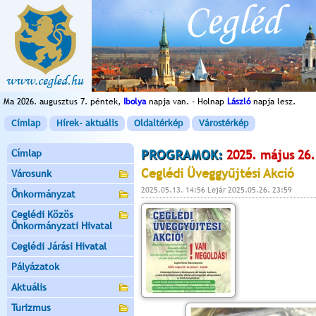
Ma 2026. augusztus 7. péntek,
Ibolya
napja van. - Holnap
László
napja lesz.
Címlap
Hírek- aktuális
Oldaltérkép
Várostérkép
Címlap
PROGRAMOK:
2025. május 26.
Ceglédi Üveggyűjtési Akció
Városunk
2025.05.13. 14:56 Lejár 2025.05.26. 23:59
Önkormányzat
Ceglédi Közös
Önkormányzati Hivatal
Ceglédi Járási Hivatal
Pályázatok
Aktuális
Turizmus