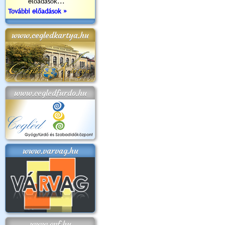
előadások...
További előadások »
www.cegledkartya.hu
www.cegledfurdo.hu
www.varvag.hu
www.cvf.hu