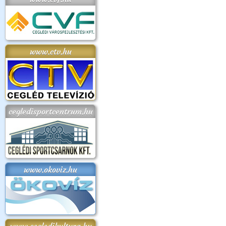
www.ctv.hu
cegledisportcentrum.hu
www.okoviz.hu