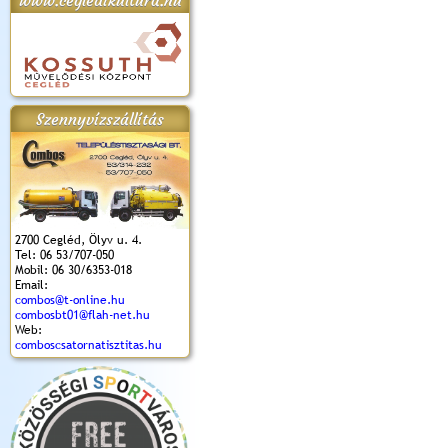
www.cegledikultura.hu
apok 2018.
Kossuth Toborzó
Szent István Ünnepe
V. Ceglédi Vágta
Laska feszt
Ünnepély
és Magyarok
(2017. 06. 18.)
2017.06.
2017.09.22-23.
Kenyere Program
Szennyvízszállítás
(2017. 08. 20.)
2700 Cegléd, Ölyv u. 4.
Tel: 06 53/707-050
Mobil: 06 30/6353-018
Email:
combos@t-online.hu
combosbt01@flah-net.hu
Web:
comboscsatornatisztitas.hu