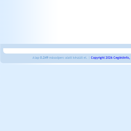
A lap
0.249
másodperc alatt készült el. |
Copyright 2026 Ceglédinfo,