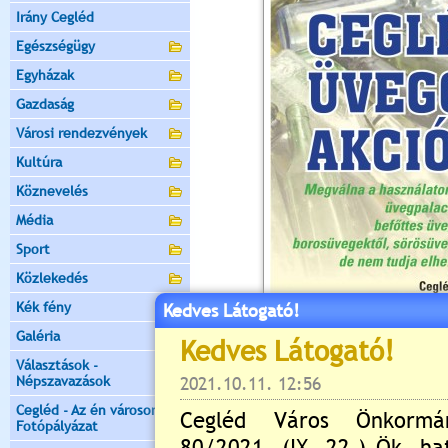
Irány Cegléd
Egészségügy
Egyházak
Gazdaság
Városi rendezvények
Kultúra
Köznevelés
Média
Sport
Közlekedés
Kék fény
Kedves Látogató!
Galéria
Választások -
Népszavazások
Cegléd - Az én városom -
Fotópályázat