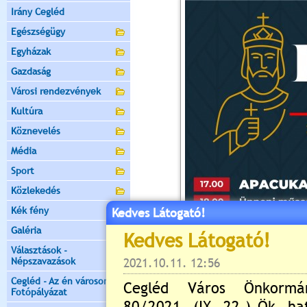
Irány Cegléd
Egészségügy
Egyházak
Gazdaság
Városi rendezvények
Kultúra
Köznevelés
Média
Sport
Közlekedés
Kék fény
Kedves Látogató!
Galéria
Választások -
Népszavazások
Cegléd - Az én városom -
Fotópályázat