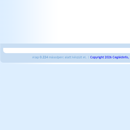
A lap
0.224
másodperc alatt készült el. |
Copyright 2026 Ceglédinfo,