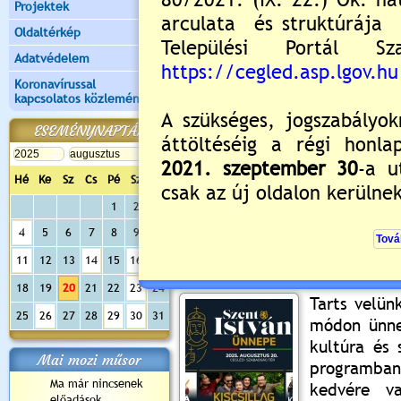
Projektek
Oldaltérkép
Adatvédelem
Koronavírussal
kapcsolatos közlemények
ESEMÉNYNAPTÁR
Hé
Ke
Sz
Cs
Pé
Sz
Va
Értékelés:
3.4
/5
1
2
3
4
5
6
7
8
9
10
Szent István Ünnepe 
11
12
13
14
15
16
17
2025.07.20. 11:17 Lejár 2025.08.20
18
19
20
21
22
23
24
Tarts velün
25
26
27
28
29
30
31
módon ünne
kultúra és 
Mai mozi műsor
programba
Ma már nincsenek
kedvére va
előadások...