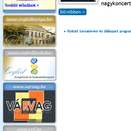
nagykoncert
További előadások »
bővebben »
www.cegledkartya.hu
Nyitott tornaterem és diáksport progr
www.cegledfurdo.hu
www.varvag.hu
www.cvf.hu