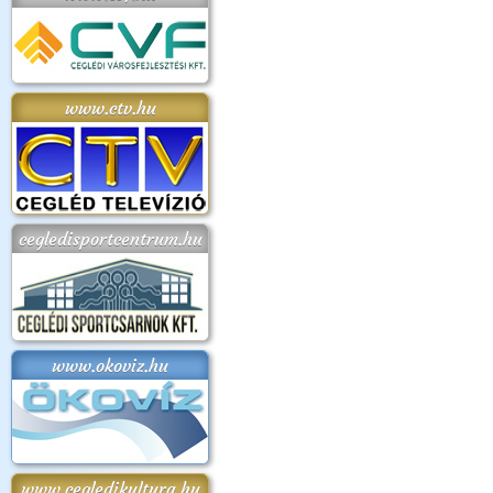
www.ctv.hu
cegledisportcentrum.hu
www.okoviz.hu
www.cegledikultura.hu