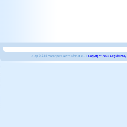
A lap
0.244
másodperc alatt készült el. |
Copyright 2026 Ceglédinfo,