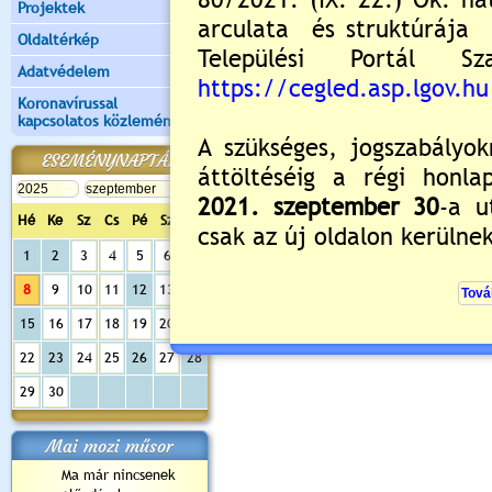
Projektek
Oldaltérkép
Adatvédelem
Koronavírussal
kapcsolatos közlemények
ESEMÉNYNAPTÁR
Hé
Ke
Sz
Cs
Pé
Sz
Va
Értékelés:
5
/1
1
2
3
4
5
6
7
Nyitott tornaterem és diáksport progr
8
9
10
11
12
13
14
15
16
17
18
19
20
21
22
23
24
25
26
27
28
29
30
Mai mozi műsor
Ma már nincsenek