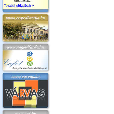
előadások...
További előadások »
www.cegledkartya.hu
www.cegledfurdo.hu
www.varvag.hu
www.cvf.hu