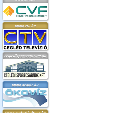
www.ctv.hu
cegledisportcentrum.hu
www.okoviz.hu