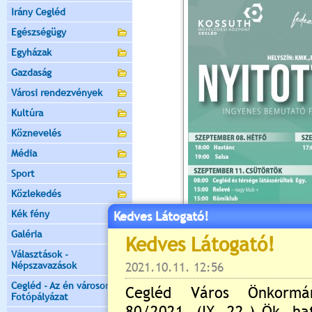
Irány Cegléd
Egészségügy
Egyházak
Gazdaság
Városi rendezvények
Kultúra
Köznevelés
Média
Sport
Közlekedés
Kék fény
Kedves Látogató!
Galéria
Választások -
Népszavazások
Cegléd - Az én városom -
Fotópályázat