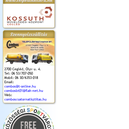
www.cegledikultura.hu
apok 2018.
Kossuth Toborzó
Szent István Ünnepe
V. Ceglédi Vágta
Laska feszt
Ünnepély
és Magyarok
(2017. 06. 18.)
2017.06.
2017.09.22-23.
Kenyere Program
Szennyvízszállítás
(2017. 08. 20.)
2700 Cegléd, Ölyv u. 4.
Tel: 06 53/707-050
Mobil: 06 30/6353-018
Email:
combos@t-online.hu
combosbt01@flah-net.hu
Web:
comboscsatornatisztitas.hu