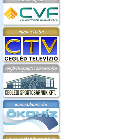
www.ctv.hu
cegledisportcentrum.hu
www.okoviz.hu