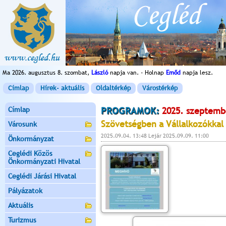
Ma 2026. augusztus 8. szombat,
László
napja van. - Holnap
Emőd
napja lesz.
Címlap
Hírek- aktuális
Oldaltérkép
Várostérkép
Címlap
PROGRAMOK:
2025. szeptemb
Szövetségben a Vállalkozókkal
Városunk
2025.09.04. 13:48 Lejár 2025.09.09. 11:00
Önkormányzat
Ceglédi Közös
Önkormányzati Hivatal
Ceglédi Járási Hivatal
Pályázatok
Aktuális
Turizmus