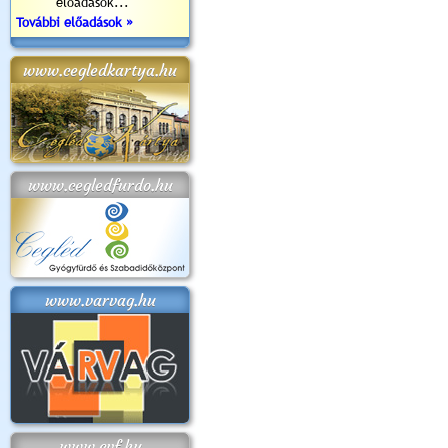
előadások...
További előadások »
www.cegledkartya.hu
www.cegledfurdo.hu
www.varvag.hu
www.cvf.hu