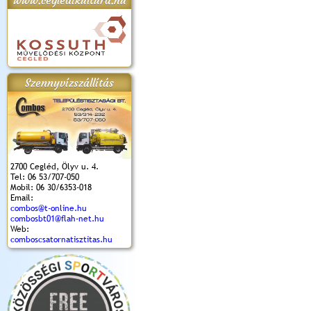
www.cegledikultura.hu
apok 2018.
Kossuth Toborzó
Szent István Ünnepe
V. Ceglédi Vágta
Laska feszt
Ünnepély
és Magyarok
(2017. 06. 18.)
2017.06.
2017.09.22-23.
Kenyere Program
Szennyvízszállítás
(2017. 08. 20.)
2700 Cegléd, Ölyv u. 4.
Tel: 06 53/707-050
Mobil: 06 30/6353-018
Email:
combos@t-online.hu
combosbt01@flah-net.hu
Web:
comboscsatornatisztitas.hu