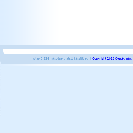
A lap
0.224
másodperc alatt készült el. |
Copyright 2026 Ceglédinfo,