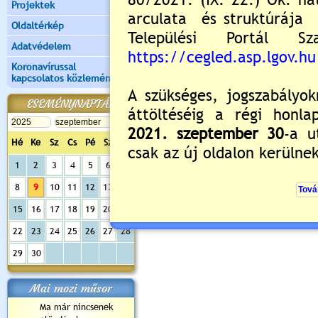
Projektek
Oldaltérkép
Adatvédelem
Koronavírussal
kapcsolatos közlemények
ESEMÉNYNAPTÁR
Hé
Ke
Sz
Cs
Pé
Sz
Va
1
2
3
4
5
6
7
Értékelés:
5
/1
8
9
10
11
12
13
14
15
16
17
18
19
20
21
Nyitott tornaterem és diáksport progr
22
23
24
25
26
27
28
29
30
Mai mozi műsor
Ma már nincsenek