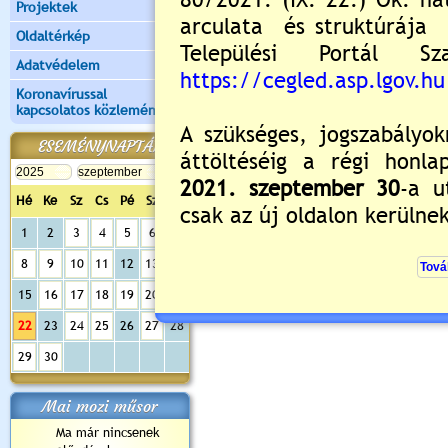
Projektek
Oldaltérkép
Adatvédelem
Koronavírussal
kapcsolatos közlemények
ESEMÉNYNAPTÁR
Hé
Ke
Sz
Cs
Pé
Sz
Va
1
2
3
4
5
6
7
8
9
10
11
12
13
14
15
16
17
18
19
20
21
22
23
24
25
26
27
28
29
30
Mai mozi műsor
Ma már nincsenek