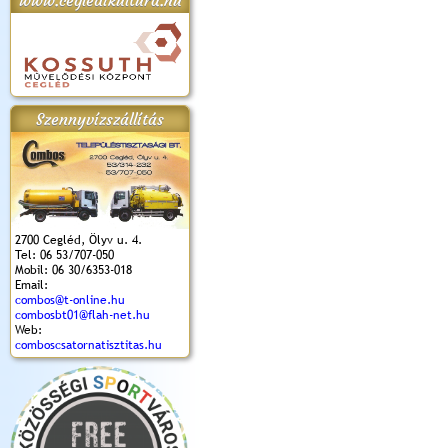
www.cegledikultura.hu
apok 2018.
Kossuth Toborzó
Szent István Ünnepe
V. Ceglédi Vágta
Laska feszt
Ünnepély
és Magyarok
(2017. 06. 18.)
2017.06.
2017.09.22-23.
Kenyere Program
Szennyvízszállítás
(2017. 08. 20.)
2700 Cegléd, Ölyv u. 4.
Tel: 06 53/707-050
Mobil: 06 30/6353-018
Email:
combos@t-online.hu
combosbt01@flah-net.hu
Web:
comboscsatornatisztitas.hu