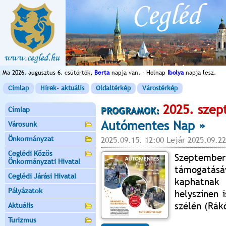
Ma 2026. augusztus 6. csütörtök,
Berta
napja van. - Holnap
Ibolya
napja lesz.
Címlap
Hírek- aktuális
Oldaltérkép
Várostérkép
2025. szep
Címlap
PROGRAMOK:
Autómentes Nap »
Városunk
Önkormányzat
2025.09.15. 12:00 Lejár 2025.09.22
Ceglédi Közös
Szeptember 
Önkormányzati Hivatal
támogatás
Ceglédi Járási Hivatal
kaphatnak 
Pályázatok
helyszínen 
szélén (Rák
Aktuális
Turizmus