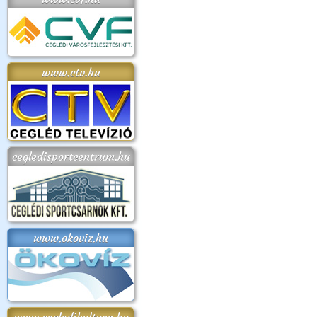
www.ctv.hu
cegledisportcentrum.hu
www.okoviz.hu