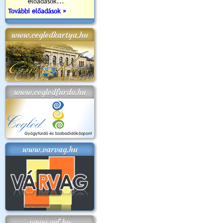
előadások...
További előadások »
www.cegledkartya.hu
www.cegledfurdo.hu
www.varvag.hu
www.cvf.hu