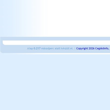
A lap
0.217
másodperc alatt készült el. |
Copyright 2026 Ceglédinfo,