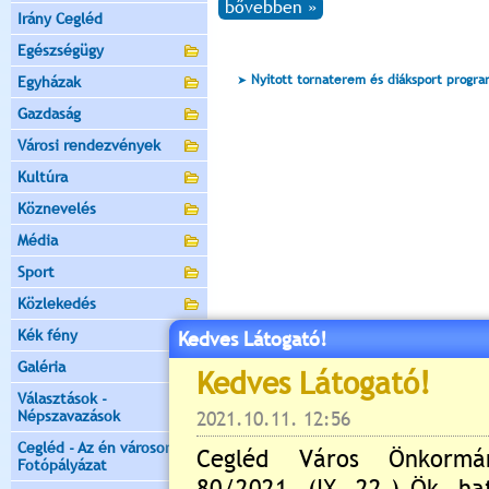
bővebben »
Irány Cegléd
Egészségügy
Nyitott tornaterem és diáksport progr
Egyházak
Gazdaság
Városi rendezvények
Kultúra
Köznevelés
Média
Sport
Közlekedés
Kék fény
Kedves Látogató!
Galéria
Választások -
Népszavazások
Cegléd - Az én városom -
Fotópályázat