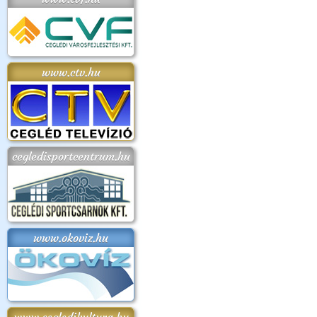
www.ctv.hu
cegledisportcentrum.hu
www.okoviz.hu