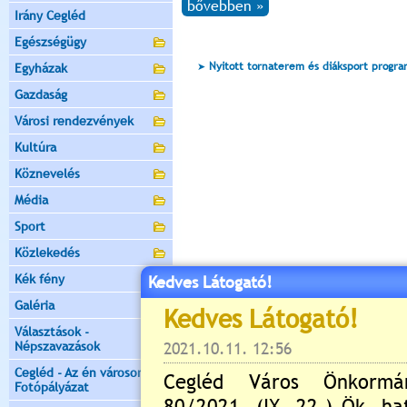
bővebben »
Irány Cegléd
Egészségügy
Nyitott tornaterem és diáksport progr
Egyházak
Gazdaság
Városi rendezvények
Kultúra
Köznevelés
Média
Sport
Közlekedés
Kék fény
Kedves Látogató!
Galéria
Választások -
Népszavazások
Cegléd - Az én városom -
Fotópályázat