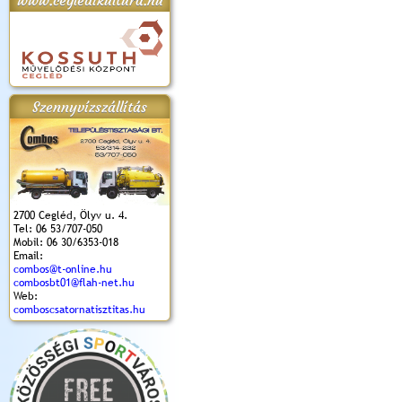
www.cegledikultura.hu
apok 2018.
Kossuth Toborzó
Szent István Ünnepe
V. Ceglédi Vágta
Laska feszt
Ünnepély
és Magyarok
(2017. 06. 18.)
2017.06.
2017.09.22-23.
Kenyere Program
Szennyvízszállítás
(2017. 08. 20.)
2700 Cegléd, Ölyv u. 4.
Tel: 06 53/707-050
Mobil: 06 30/6353-018
Email:
combos@t-online.hu
combosbt01@flah-net.hu
Web:
comboscsatornatisztitas.hu