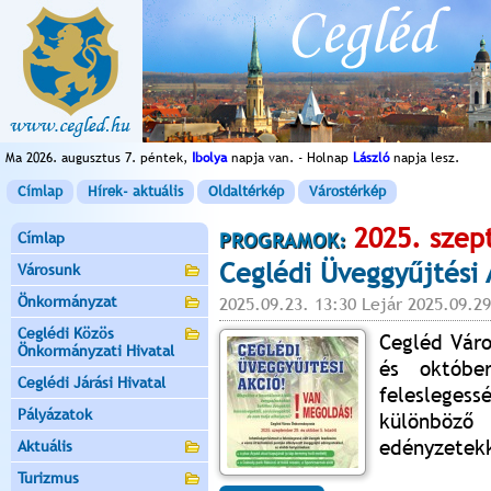
Ma 2026. augusztus 7. péntek,
Ibolya
napja van. - Holnap
László
napja lesz.
Címlap
Hírek- aktuális
Oldaltérkép
Várostérkép
2025. szep
Címlap
PROGRAMOK:
Ceglédi Üveggyűjtési 
Városunk
Önkormányzat
2025.09.23. 13:30 Lejár 2025.09.29
Ceglédi Közös
Cegléd Vár
Önkormányzati Hivatal
és októbe
Ceglédi Járási Hivatal
felesleges
Pályázatok
különböző
edényzetekk
Aktuális
Turizmus