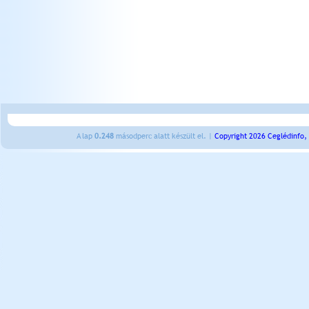
A lap
0.248
másodperc alatt készült el. |
Copyright 2026 Ceglédinfo,