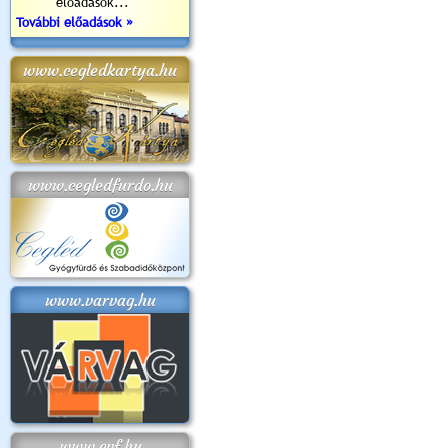
előadások...
További előadások »
www.cegledkartya.hu
www.cegledfurdo.hu
www.varvag.hu
www.cvf.hu