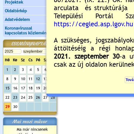
Projektek
Oldaltérkép
Adatvédelem
Koronavírussal
kapcsolatos közlemények
ESEMÉNYNAPTÁR
Hé
Ke
Sz
Cs
Pé
Sz
Va
1
2
3
4
5
6
7
8
9
10
11
12
13
14
15
16
17
18
19
20
21
22
23
24
25
26
27
28
29
30
Mai mozi műsor
Ma már nincsenek