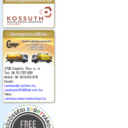
www.cegledikultura.hu
apok 2018.
Kossuth Toborzó
Szent István Ünnepe
V. Ceglédi Vágta
Laska feszt
Ünnepély
és Magyarok
(2017. 06. 18.)
2017.06.
2017.09.22-23.
Kenyere Program
Szennyvízszállítás
(2017. 08. 20.)
2700 Cegléd, Ölyv u. 4.
Tel: 06 53/707-050
Mobil: 06 30/6353-018
Email:
combos@t-online.hu
combosbt01@flah-net.hu
Web:
comboscsatornatisztitas.hu