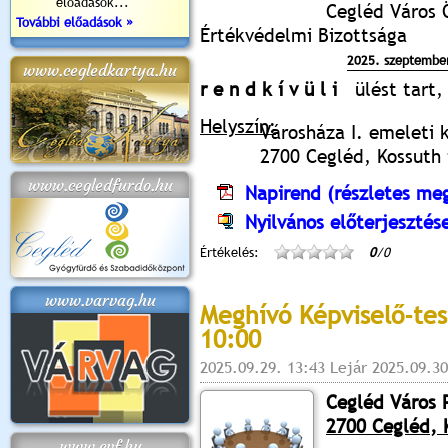
előadások...
Cegléd Város 
További előadások »
Értékvédelmi Bizottsága
2025. szeptembe
www.cegledkartya.hu
r e n d k í v ü l i
ülést tart,
Helyszín:
Városháza I. emeleti 
2700 Cegléd, Kossuth t
www.cegledfurdo.hu
Napirend (részletes meg
Nyilvános előterjesztés
Értékelés:
0
/0
www.varvag.hu
Meghívó Képviselő-tes
10:00
2025.09.29. 13:43 Lejár 2025.09.30
Cegléd Város 
2700 Cegléd, K
www.cvf.hu