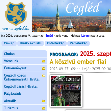
Ma 2026. augusztus 9. vasárnap,
Emőd
napja van. - Holnap
Lörinc
napja lesz.
Címlap
Hírek- aktuális
Oldaltérkép
Várostérkép
2025. szep
Címlap
PROGRAMOK:
A kőszívű ember fiai
Városunk
Önkormányzat
2025.09.27. 09:44 Lejár 2025.09.30
Ceglédi Közös
Önkormányzati Hivatal
Ceglédi Járási Hivatal
Pályázatok
Aktuális
Turizmus