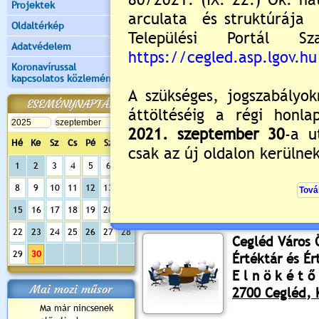
Projektek
Oldaltérkép
Adatvédelem
Koronavírussal
kapcsolatos közlemények
ESEMÉNYNAPTÁR
Hé
Ke
Sz
Cs
Pé
Sz
Va
Értékelés:
5
/1
1
2
3
4
5
6
7
8
9
10
11
12
13
14
Meghívó bizottsági ül
15
16
17
18
19
20
21
2025.09.29. 08:20 Lejár 2025.09.30
22
23
24
25
26
27
28
Cegléd Város
29
30
Értéktár és É
E l n ö k é t ő 
Mai mozi műsor
2700 Cegléd, K
Ma már nincsenek