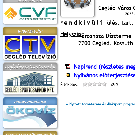
Cegléd Város 
2025.
r e n d k í v ü l i
ülést tart,
www.ctv.hu
Helyszín:
Városháza Díszterme
2700 Cegléd, Kossuth t
Napirend (részletes meg
cegledisportcentrum.hu
Nyilvános elóterjesztés
Értékelés:
0
/0
www.okoviz.hu
Nyitott tornaterem és diáksport progr