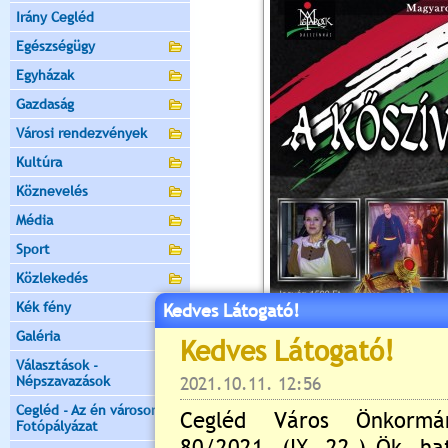
Irány Cegléd
Egészségügy
Egyházak
Gazdaság
Városi rendezvények
Kultúra
Köznevelés
Média
Sport
Közlekedés
Kék fény
Kedves Látogató!
Galéria
Választások -
Népszavazások
Cegléd - Az én városom -
Fotópályázat