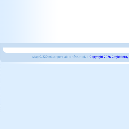
A lap
0.220
másodperc alatt készült el. |
Copyright 2026 Ceglédinfo,