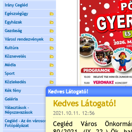
Irány Cegléd
Egészségügy
Egyházak
Gazdaság
Városi rendezvények
Kultúra
Köznevelés
Média
Sport
Közlekedés
Kék fény
Kedves Látogató!
Galéria
Választások -
Népszavazások
Cegléd - Az én városom -
Fotópályázat