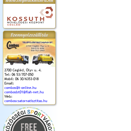
www.cegledikultura.hu
apok 2018.
Kossuth Toborzó
Szent István Ünnepe
V. Ceglédi Vágta
Laska feszt
Ünnepély
és Magyarok
(2017. 06. 18.)
2017.06.
2017.09.22-23.
Kenyere Program
Szennyvízszállítás
(2017. 08. 20.)
2700 Cegléd, Ölyv u. 4.
Tel: 06 53/707-050
Mobil: 06 30/6353-018
Email:
combos@t-online.hu
combosbt01@flah-net.hu
Web:
comboscsatornatisztitas.hu