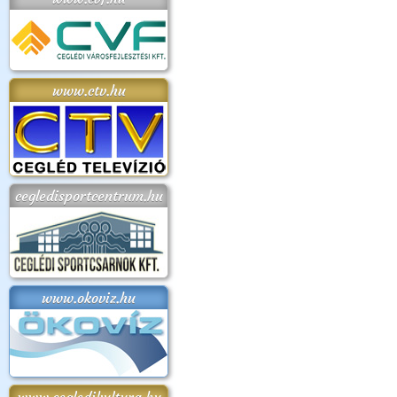
www.ctv.hu
cegledisportcentrum.hu
www.okoviz.hu