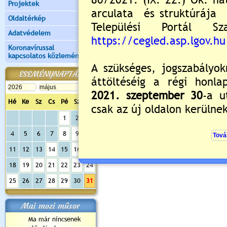
Projektek
Oldaltérkép
Adatvédelem
Koronavírussal
kapcsolatos közlemények
ESEMÉNYNAPTÁR
Értékelés:
5
/5
Hé
Ke
Sz
Cs
Pé
Sz
Va
1
2
3
Nyitott tornaterem és diáksport progr
4
5
6
7
8
9
10
11
12
13
14
15
16
17
18
19
20
21
22
23
24
25
26
27
28
29
30
31
Mai mozi műsor
Ma már nincsenek