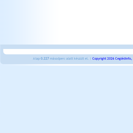
A lap
0.227
másodperc alatt készült el. |
Copyright 2026 Ceglédinfo,