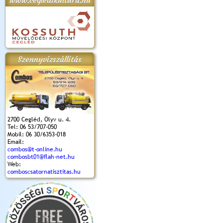
www.cegledikultura.hu
apok 2018.
Kossuth Toborzó
Szent István Ünnepe
V. Ceglédi Vágta
Laska feszt
Ünnepély
és Magyarok
(2017. 06. 18.)
2017.06.
2017.09.22-23.
Kenyere Program
Szennyvízszállítás
(2017. 08. 20.)
2700 Cegléd, Ölyv u. 4.
Tel: 06 53/707-050
Mobil: 06 30/6353-018
Email:
combos@t-online.hu
combosbt01@flah-net.hu
Web:
comboscsatornatisztitas.hu