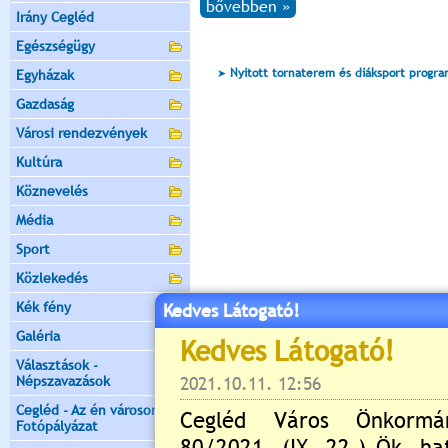
bővebben »
Irány Cegléd
Egészségügy
Nyitott tornaterem és diáksport progr
Egyházak
Gazdaság
Városi rendezvények
Kultúra
Köznevelés
Média
Sport
Közlekedés
Kék fény
Kedves Látogató!
Galéria
Választások -
Népszavazások
Cegléd - Az én városom -
Fotópályázat