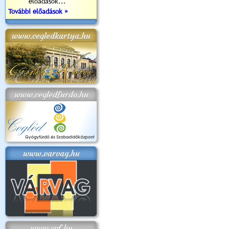
előadások...
További előadások »
www.cegledkartya.hu
www.cegledfurdo.hu
www.varvag.hu
www.cvf.hu