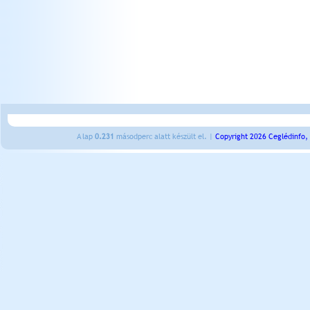
A lap
0.231
másodperc alatt készült el. |
Copyright 2026 Ceglédinfo,