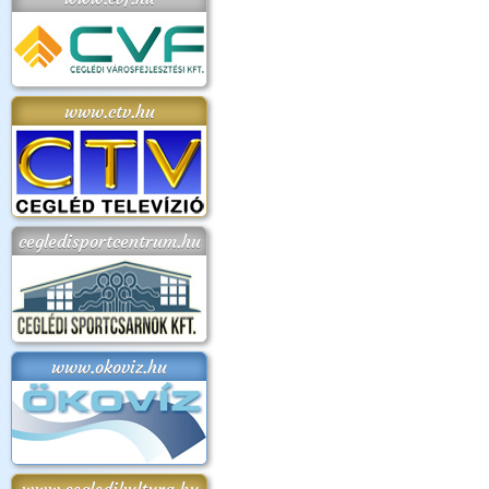
www.ctv.hu
cegledisportcentrum.hu
www.okoviz.hu