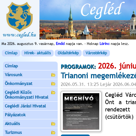
Ma 2026. augusztus 9. vasárnap,
Emőd
napja van. - Holnap
Lörinc
napja lesz.
Címlap
Hírek- aktuális
Oldaltérkép
Várostérkép
2026. júniu
Címlap
PROGRAMOK:
Trianoni megemlékez
Városunk
Önkormányzat
2026.05.31. 13:25 Lejár 2026.06.04
Ceglédi Közös
Cegléd Váro
Önkormányzati Hivatal
Önt a tria
Ceglédi Járási Hivatal
rendezett
Pályázatok
(csütörtök)
Aktuális
Turizmus