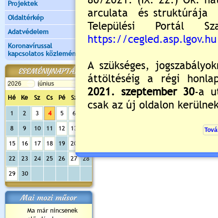
Projektek
Oldaltérkép
Adatvédelem
Koronavírussal
kapcsolatos közlemények
ESEMÉNYNAPTÁR
Hé
Ke
Sz
Cs
Pé
Sz
Va
1
2
3
4
5
6
7
8
9
10
11
12
13
14
15
16
17
18
19
20
21
22
23
24
25
26
27
28
29
30
Mai mozi műsor
Ma már nincsenek