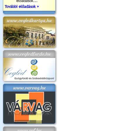
előadások...
További előadások »
www.cegledkartya.hu
www.cegledfurdo.hu
www.varvag.hu
www.cvf.hu