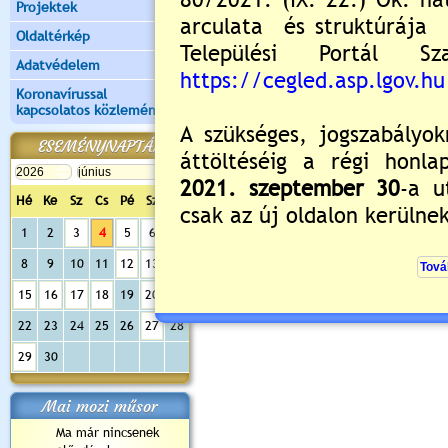
Projektek
Oldaltérkép
Adatvédelem
Koronavírussal
kapcsolatos közlemények
ESEMÉNYNAPTÁR
Hé
Ke
Sz
Cs
Pé
Sz
Va
1
2
3
4
5
6
7
8
9
10
11
12
13
14
15
16
17
18
19
20
21
22
23
24
25
26
27
28
29
30
Mai mozi műsor
Ma már nincsenek