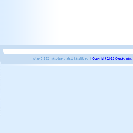
A lap
0.232
másodperc alatt készült el. |
Copyright 2026 Ceglédinfo,