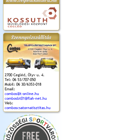
www.cegledikultura.hu
apok 2018.
Kossuth Toborzó
Szent István Ünnepe
V. Ceglédi Vágta
Laska feszt
Ünnepély
és Magyarok
(2017. 06. 18.)
2017.06.
2017.09.22-23.
Kenyere Program
Szennyvízszállítás
(2017. 08. 20.)
2700 Cegléd, Ölyv u. 4.
Tel: 06 53/707-050
Mobil: 06 30/6353-018
Email:
combos@t-online.hu
combosbt01@flah-net.hu
Web:
comboscsatornatisztitas.hu