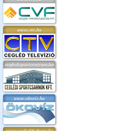
www.ctv.hu
cegledisportcentrum.hu
www.okoviz.hu