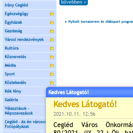
bővebben »
Irány Cegléd
Egészségügy
Nyitott tornaterem és diáksport progr
Egyházak
Gazdaság
Városi rendezvények
Kultúra
Köznevelés
Média
Sport
Közlekedés
Kék fény
Kedves Látogató!
Galéria
Választások -
Népszavazások
Cegléd - Az én városom -
Fotópályázat