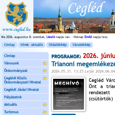
Ma 2026. augusztus 8. szombat,
László
napja van. - Holnap
Emőd
napja lesz.
Címlap
Hírek- aktuális
Oldaltérkép
Várostérkép
2026. júniu
Címlap
PROGRAMOK:
Trianoni megemlékez
Városunk
Önkormányzat
2026.05.31. 13:25 Lejár 2026.06.04
Ceglédi Közös
Cegléd Váro
Önkormányzati Hivatal
Önt a tria
Ceglédi Járási Hivatal
rendezett
Pályázatok
(csütörtök)
Aktuális
Turizmus