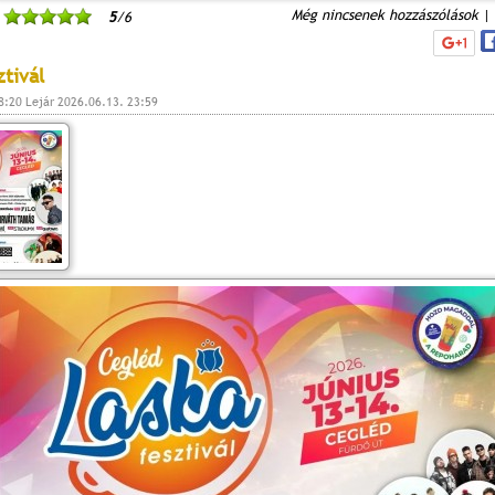
Még nincsenek hozzászólások
|
5
/6
ztivál
8:20 Lejár 2026.06.13. 23:59