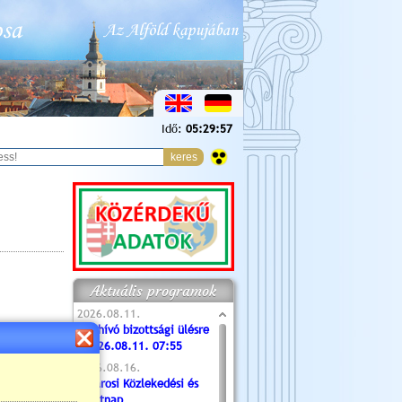
Idő:
05:29:58
Aktuális programok
2026.08.11.
Meghívó bizottsági ülésre
- 2026.08.11. 07:55
2026.08.16.
Újvárosi Közlekedési és
Sportnap