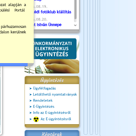
2026.08.19.
Ceglédi fotóklub kiállítás
2026.08.20.
Szent István Ünnepe
Ügyintézés
Ügyfélfogadás
Letölthető nyomtatványok
Rendeletek
E-Ügyintézés
Info az E-ügyintézésről
Az E-ügyintézésről
Képtárak