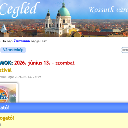
- Holnap
Zsuzsanna
napja lesz.
Várostérkép
MOK:
2026. június 13.
- szombat
ztivál
2:00 Lejár 2026.06.13. 23:59
ató!