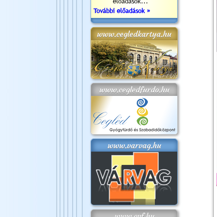
előadások...
További előadások »
www.cegledkartya.hu
www.cegledfurdo.hu
www.varvag.hu
www.cvf.hu