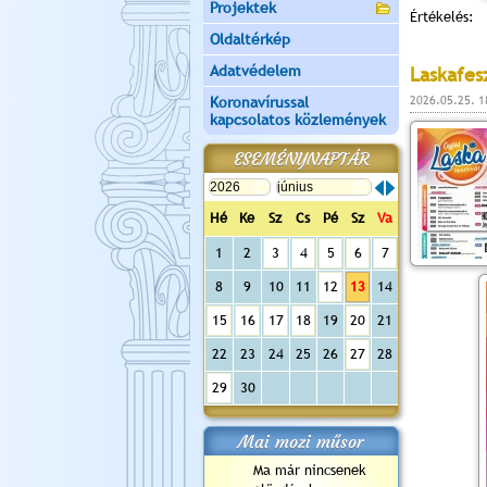
Projektek
Értékelés:
Oldaltérkép
Adatvédelem
Laskafes
Koronavírussal
2026.05.25. 1
kapcsolatos közlemények
ESEMÉNYNAPTÁR
Hé
Ke
Sz
Cs
Pé
Sz
Va
1
2
3
4
5
6
7
8
9
10
11
12
13
14
15
16
17
18
19
20
21
22
23
24
25
26
27
28
29
30
Mai mozi műsor
Ma már nincsenek