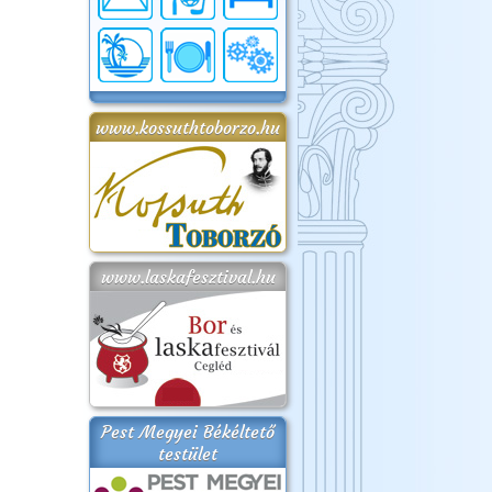
www.kossuthtoborzo.hu
www.laskafesztival.hu
Pest Megyei Békéltető
testület