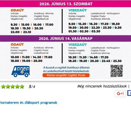
V. Ceglédi Vágta
Laska fesztivál
Városnapok 2017.
XXI. Kossuth Toborzó
IV
(2017. 06. 18.)
2017.06.17.
2017.04.30 - 05.01
(2016.09.23-25.)
Még nincsenek hozzászólások
|
5
/4
 tornaterem és diáksport programok