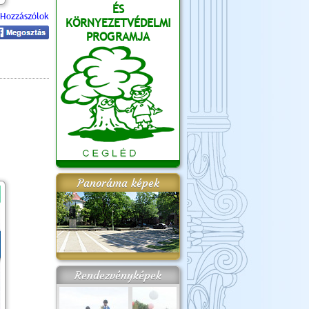
ÉS
Hozzászólok
KÖRNYEZETVÉDELMI
PROGRAMJA
Panoráma képek
Rendezvényképek