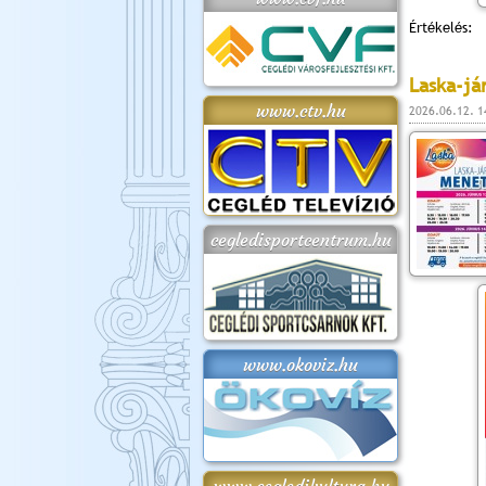
Értékelés:
Laska-já
www.ctv.hu
2026.06.12. 1
cegledisportcentrum.hu
www.okoviz.hu