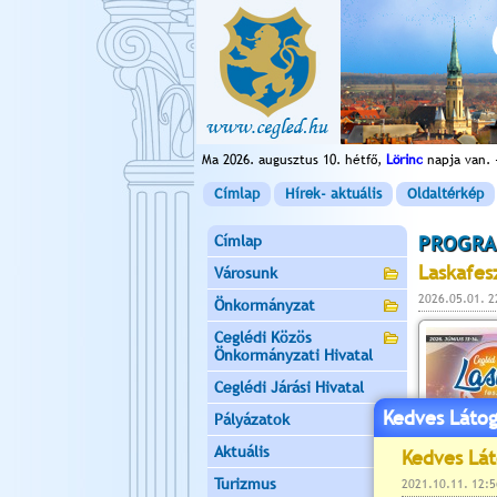
Ma 2026. augusztus 10. hétfő,
Lörinc
napja van. 
Címlap
Hírek- aktuális
Oldaltérkép
Címlap
PROGRA
Laskafes
Városunk
2026.05.01. 2
Önkormányzat
Ceglédi Közös
Önkormányzati Hivatal
Ceglédi Járási Hivatal
Kedves Látog
Pályázatok
Aktuális
Turizmus