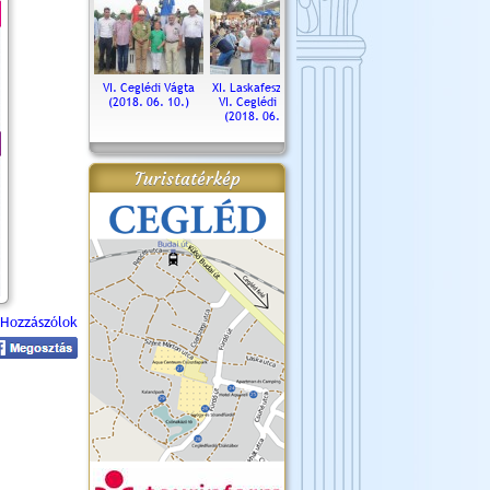
. Ceglédi Vágta
VI. Ceglédi Vágta
XI. Laskafesztivál és
Városnapok 2018.
Kossut
(2016.06.19.)
(2018. 06. 10.)
VI. Ceglédi Vágta
Ün
(2018. 06. 10.)
2017.
Turistatérkép
Hozzászólok