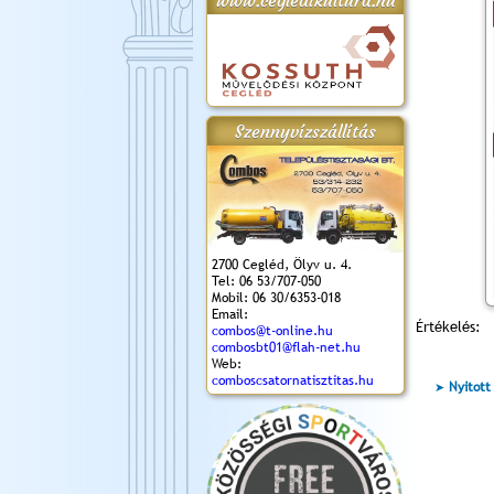
www.cegledikultura.hu
gta
XI. Laskafesztivál és
Városnapok 2018.
Kossuth Toborzó
Szent István Ünnepe
.)
VI. Ceglédi Vágta
Ünnepély
és Magyarok
(2018. 06. 10.)
2017.09.22-23.
Kenyere Program
Szennyvízszállítás
(2017. 08. 20.)
2700 Cegléd, Ölyv u. 4.
Tel: 06 53/707-050
Mobil: 06 30/6353-018
Email:
Értékelés:
combos@t-online.hu
combosbt01@flah-net.hu
Web:
comboscsatornatisztitas.hu
Nyitott