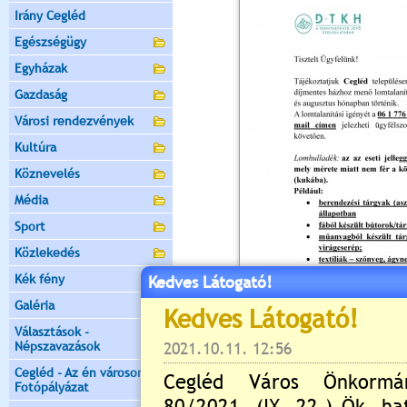
Irány Cegléd
Egészségügy
Egyházak
Gazdaság
Városi rendezvények
Kultúra
Köznevelés
Média
Sport
Közlekedés
Kék fény
Kedves Látogató!
Galéria
Választások -
Népszavazások
Cegléd - Az én városom -
Fotópályázat