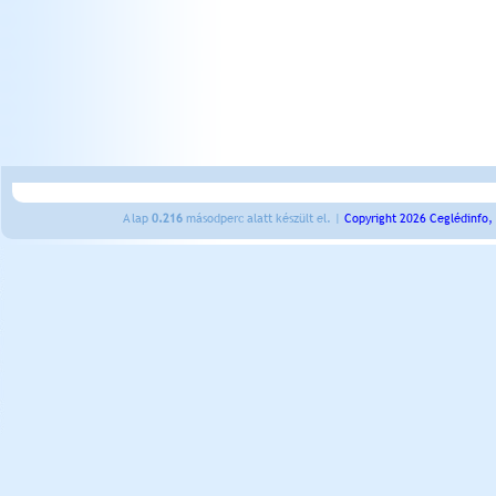
A lap
0.216
másodperc alatt készült el. |
Copyright 2026 Ceglédinfo,