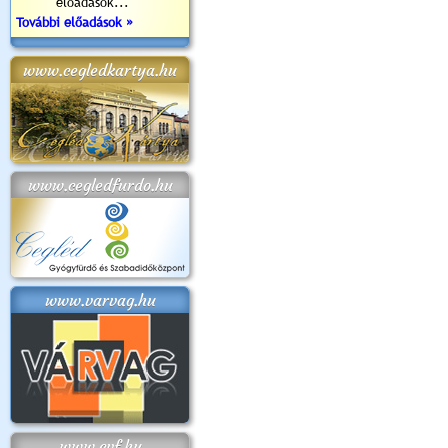
előadások...
További előadások »
www.cegledkartya.hu
www.cegledfurdo.hu
www.varvag.hu
www.cvf.hu