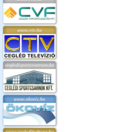
www.ctv.hu
cegledisportcentrum.hu
www.okoviz.hu