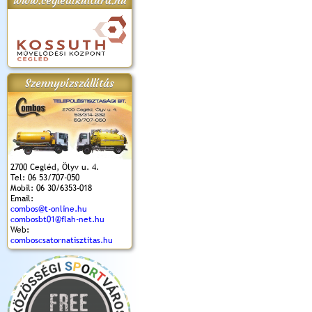
www.cegledikultura.hu
apok 2018.
Kossuth Toborzó
Szent István Ünnepe
V. Ceglédi Vágta
Laska feszt
Ünnepély
és Magyarok
(2017. 06. 18.)
2017.06.
2017.09.22-23.
Kenyere Program
Szennyvízszállítás
(2017. 08. 20.)
2700 Cegléd, Ölyv u. 4.
Tel: 06 53/707-050
Mobil: 06 30/6353-018
Email:
combos@t-online.hu
combosbt01@flah-net.hu
Web:
comboscsatornatisztitas.hu