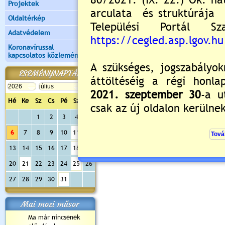
Projektek
Oldaltérkép
Adatvédelem
Koronavírussal
kapcsolatos közlemények
ESEMÉNYNAPTÁR
Hé
Ke
Sz
Cs
Pé
Sz
Va
Értékelés:
5
/1
1
2
3
4
5
Nyitott tornaterem és diáksport progr
6
7
8
9
10
11
12
13
14
15
16
17
18
19
20
21
22
23
24
25
26
27
28
29
30
31
Mai mozi műsor
Ma már nincsenek