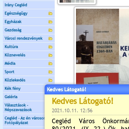
Irány Cegléd
Egészségügy
Egyházak
Gazdaság
Városi rendezvények
Kultúra
Köznevelés
Média
Sport
Közlekedés
Kék fény
Kedves Látogató!
Galéria
Választások -
Népszavazások
Cegléd - Az én városom -
Fotópályázat