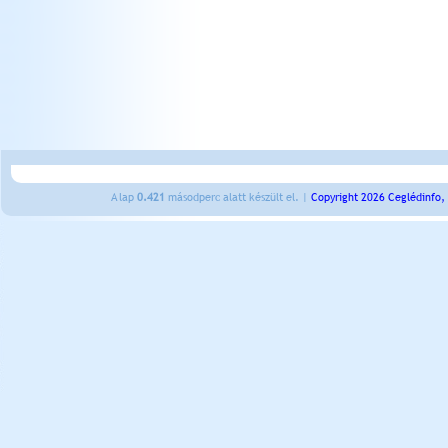
A lap
0.421
másodperc alatt készült el. |
Copyright 2026 Ceglédinfo,