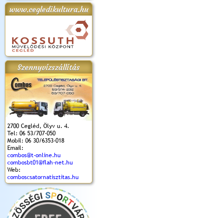
www.cegledikultura.hu
apok 2018.
Kossuth Toborzó
Szent István Ünnepe
V. Ceglédi Vágta
Laska feszt
Ünnepély
és Magyarok
(2017. 06. 18.)
2017.06.
2017.09.22-23.
Kenyere Program
(2017. 08. 20.)
Szennyvízszállítás
2700 Cegléd, Ölyv u. 4.
Tel: 06 53/707-050
Mobil: 06 30/6353-018
Email:
combos@t-online.hu
combosbt01@flah-net.hu
Web:
comboscsatornatisztitas.hu