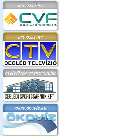
www.cvf.hu
www.ctv.hu
cegledisportcentrum.hu
www.okoviz.hu