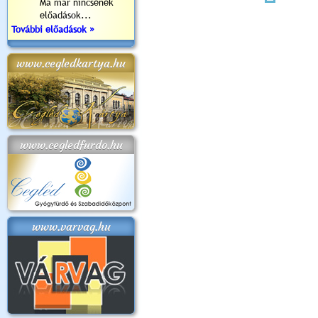
Ma már nincsenek
előadások...
További előadások »
www.cegledkartya.hu
www.cegledfurdo.hu
www.varvag.hu