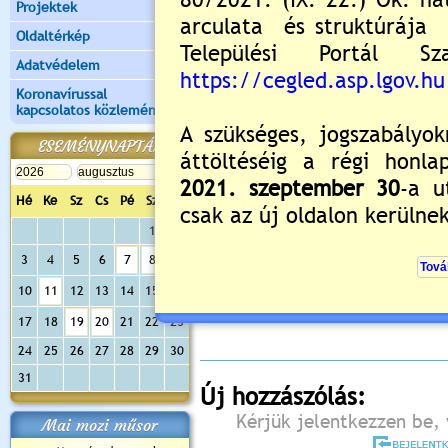
Projektek
Oldaltérkép
Adatvédelem
Koronavírussal
kapcsolatos közlemények
ESEMÉNYNAPTÁR
Hé
Ke
Sz
Cs
Pé
Sz
Va
1
2
3
4
5
6
7
8
9
Értékelés:
5
/1
10
11
12
13
14
15
16
Még nincsenek hozzászólások
17
18
19
20
21
22
23
24
25
26
27
28
29
30
31
Új hozzászólás:
Kérjük jelentkezzen be, 
Mai mozi műsor