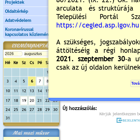
Projektek
Oldaltérkép
Adatvédelem
Koronavírussal
kapcsolatos közlemények
ESEMÉNYNAPTÁR
Hé
Ke
Sz
Cs
Pé
Sz
Va
1
2
Értékelés:
0
/0
3
4
5
6
7
8
9
Még nincsenek hozzászólások
10
11
12
13
14
15
16
17
18
19
20
21
22
23
Új hozzászólás:
24
25
26
27
28
29
30
Kérjük jelentkezzen be
31
Mai mozi műsor