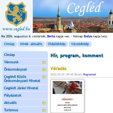
Ma 2026. augusztus 6. csütörtök,
Berta
napja van. - Holnap
Ibolya
napja lesz.
Címlap
Hírek- aktuális
Oldaltérkép
Várostérkép
Címlap
Hír, program, komment
Városunk
Véradás
Önkormányzat
2023.03.07. 09:45
Rovat:
Programok
Ceglédi Közös
Önkormányzati Hivatal
Ceglédi Járási Hivatal
Pályázatok
Aktuális
Turizmus