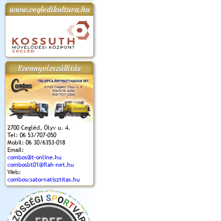
www.cegledikultura.hu
apok 2018.
Kossuth Toborzó
Szent István Ünnepe
V. Ceglédi Vágta
Laska feszt
Ünnepély
és Magyarok
(2017. 06. 18.)
2017.06.
2017.09.22-23.
Kenyere Program
(2017. 08. 20.)
Szennyvízszállítás
2700 Cegléd, Ölyv u. 4.
Tel: 06 53/707-050
Mobil: 06 30/6353-018
Email:
combos@t-online.hu
combosbt01@flah-net.hu
Web:
comboscsatornatisztitas.hu