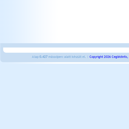
A lap
0.427
másodperc alatt készült el. |
Copyright 2026 Ceglédinfo,