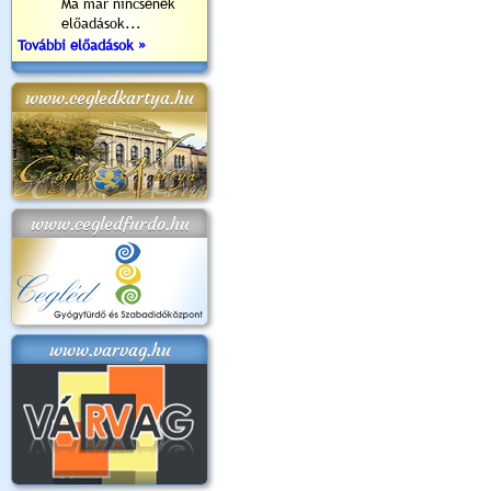
Ma már nincsenek
előadások...
További előadások »
www.cegledkartya.hu
www.cegledfurdo.hu
www.varvag.hu