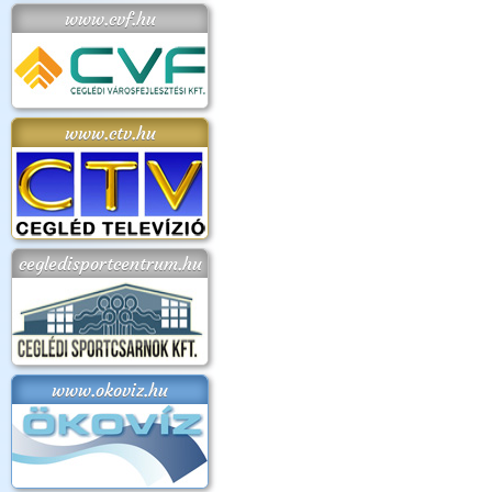
www.cvf.hu
www.ctv.hu
cegledisportcentrum.hu
www.okoviz.hu