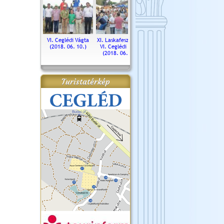
. Ceglédi Vágta
VI. Ceglédi Vágta
XI. Laskafesztivál és
Városnapok 2018.
Kossut
(2016.06.19.)
(2018. 06. 10.)
VI. Ceglédi Vágta
Ün
(2018. 06. 10.)
2017.
Turistatérkép