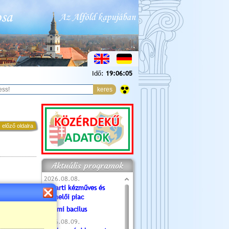
Idő:
19:06:06
 előző oldalra
Aktuális programok
2026.08.08.
Tóparti kézműves és
termelői piac
Valami bacilus
2026.08.09.