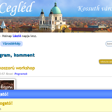
 - Holnap
László
napja lesz.
Várostérkép
ogram, komment
vissza az
koszorú workshop
10:57
Rovat:
Programok
ató!