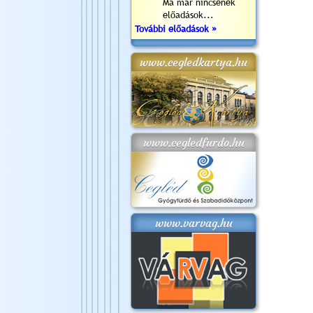
Ma már nincsenek
előadások...
További előadások »
www.cegledkartya.hu
www.cegledfurdo.hu
www.varvag.hu