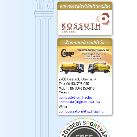
www.cegledikultura.hu
gta
XI. Laskafesztivál és
Városnapok 2018.
Kossuth Toborzó
Szent István Ünnepe
.)
VI. Ceglédi Vágta
Ünnepély
és Magyarok
(2018. 06. 10.)
2017.09.22-23.
Kenyere Program
(2017. 08. 20.)
Szennyvízszállítás
2700 Cegléd, Ölyv u. 4.
Tel: 06 53/707-050
Mobil: 06 30/6353-018
Email:
combos@t-online.hu
combosbt01@flah-net.hu
Web:
comboscsatornatisztitas.hu