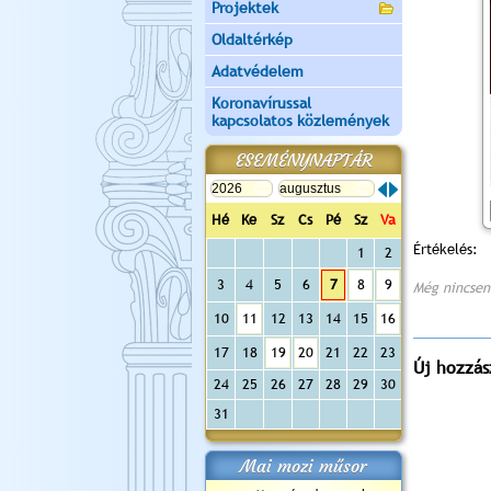
Projektek
Oldaltérkép
Adatvédelem
Koronavírussal
kapcsolatos közlemények
ESEMÉNYNAPTÁR
Hé
Ke
Sz
Cs
Pé
Sz
Va
Értékelés:
1
2
3
4
5
6
7
8
9
Még nincsen
10
11
12
13
14
15
16
17
18
19
20
21
22
23
Új hozzás
24
25
26
27
28
29
30
31
Mai mozi műsor