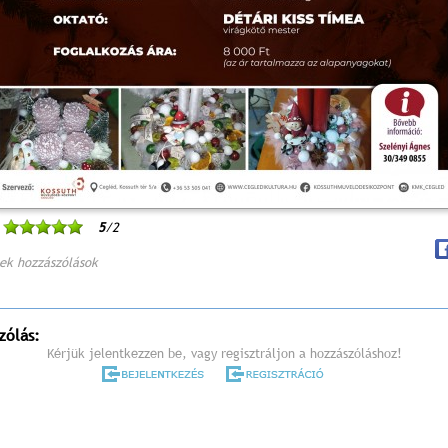
5
/2
ek hozzászólások
zólás:
Kérjük jelentkezzen be, vagy regisztráljon a hozzászóláshoz!