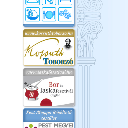
www.kossuthtoborzo.hu
www.laskafesztival.hu
Pest Megyei Békéltető
testület