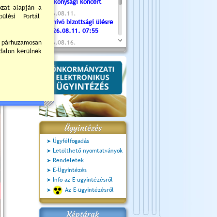
Jótékonysági koncert
2026.08.11.
Meghívó bizottsági ülésre
- 2026.08.11. 07:55
2026.08.16.
Újvárosi Közlekedési és
Sportnap
2026.08.19.
Ceglédi fotóklub kiállítás
2026.08.20.
Szent István Ünnepe
Ügyintézés
Ügyfélfogadás
Letölthető nyomtatványok
Rendeletek
E-Ügyintézés
Info az E-ügyintézésről
Az E-ügyintézésről
Képtárak