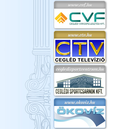
www.cvf.hu
www.ctv.hu
cegledisportcentrum.hu
www.okoviz.hu