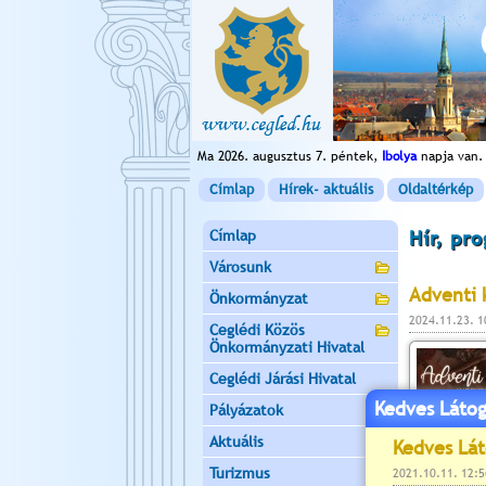
Ma 2026. augusztus 7. péntek,
Ibolya
napja van.
Címlap
Hírek- aktuális
Oldaltérkép
Címlap
Hír, pr
Városunk
Adventi 
Önkormányzat
2024.11.23. 
Ceglédi Közös
Önkormányzati Hivatal
Ceglédi Járási Hivatal
Kedves Látog
Pályázatok
Aktuális
Turizmus