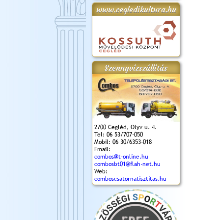
www.cegledikultura.hu
gta
XI. Laskafesztivál és
Városnapok 2018.
Kossuth Toborzó
Szent István Ünnepe
.)
VI. Ceglédi Vágta
Ünnepély
és Magyarok
(2018. 06. 10.)
2017.09.22-23.
Kenyere Program
(2017. 08. 20.)
Szennyvízszállítás
2700 Cegléd, Ölyv u. 4.
Tel: 06 53/707-050
Mobil: 06 30/6353-018
Email:
combos@t-online.hu
combosbt01@flah-net.hu
Web:
comboscsatornatisztitas.hu