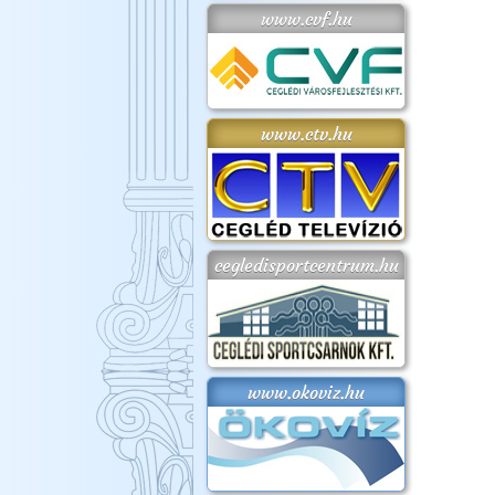
www.cvf.hu
www.ctv.hu
cegledisportcentrum.hu
www.okoviz.hu