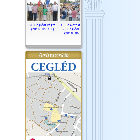
. Ceglédi Vágta
VI. Ceglédi Vágta
XI. Laskafesztivál és
Városnapok 2018.
Kossut
(2016.06.19.)
(2018. 06. 10.)
VI. Ceglédi Vágta
Ün
(2018. 06. 10.)
2017.
Turistatérkép