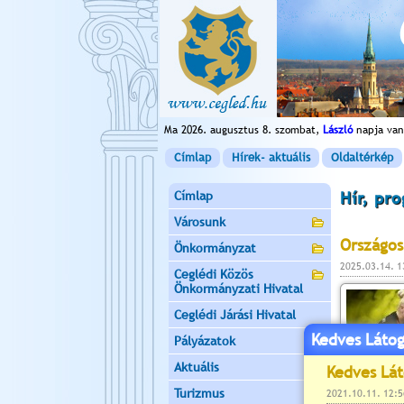
Ma 2026. augusztus 8. szombat,
László
napja van
Címlap
Hírek- aktuális
Oldaltérkép
Címlap
Hír, pr
Városunk
Országos
Önkormányzat
2025.03.14. 
Ceglédi Közös
Önkormányzati Hivatal
Ceglédi Járási Hivatal
Kedves Látog
Pályázatok
Aktuális
Turizmus