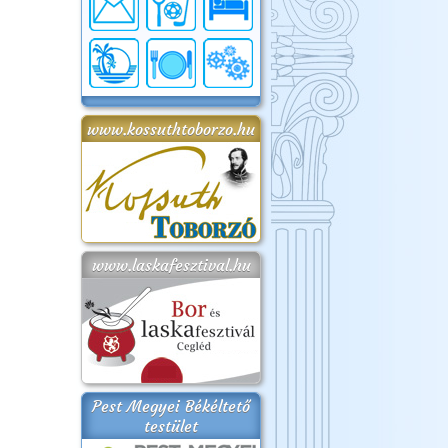
www.kossuthtoborzo.hu
www.laskafesztival.hu
Pest Megyei Békéltető
testület