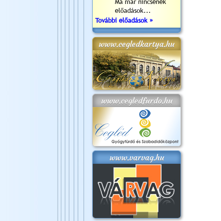
Ma már nincsenek
előadások...
További előadások »
www.cegledkartya.hu
www.cegledfurdo.hu
www.varvag.hu