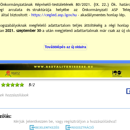
5
/2
ek hozzászólások
zólás:
Kérjük jelentkezzen be, vagy regisztráljon a hozzászóláshoz!