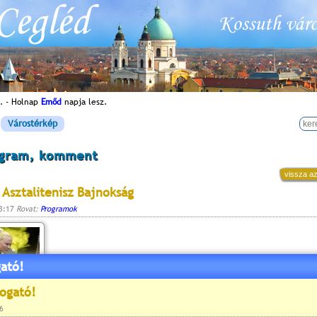
. - Holnap
Emőd
napja lesz.
Várostérkép
ogram, komment
vissza az
 Asztalitenisz Bajnokság
13:17
Rovat:
Programok
ató!