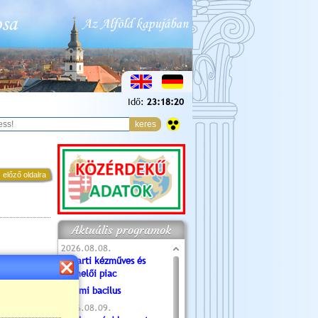
Idő:
23:18:21
 előző oldalra
Aktuális programok
2026.08.08.
Tóparti kézműves és
termelői piac
Valami bacilus
2026.08.09.