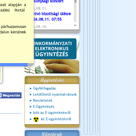
Jótékonysági koncert
2026.08.11.
Meghívó bizottsági ülésre
- 2026.08.11. 07:55
2026.08.16.
Újvárosi Közlekedési és
Sportnap
2026.08.19.
Ceglédi fotóklub kiállítás
2026.08.20.
Szent István Ünnepe
Ügyintézés
Ügyfélfogadás
Letölthető nyomtatványok
Rendeletek
E-Ügyintézés
Info az E-ügyintézésről
Az E-ügyintézésről
Képtárak