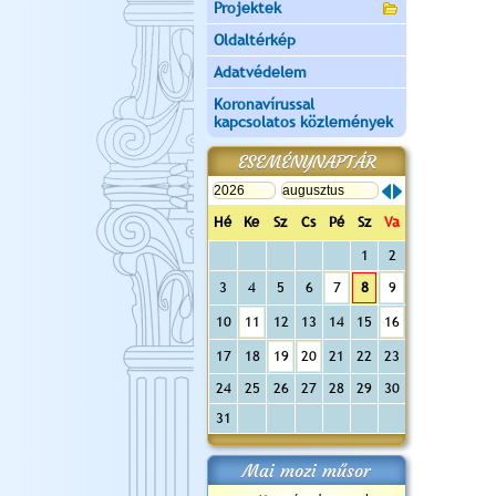
Projektek
Oldaltérkép
Adatvédelem
Koronavírussal
kapcsolatos közlemények
ESEMÉNYNAPTÁR
Hé
Ke
Sz
Cs
Pé
Sz
Va
1
2
3
4
5
6
7
8
9
10
11
12
13
14
15
16
17
18
19
20
21
22
23
24
25
26
27
28
29
30
31
Mai mozi műsor