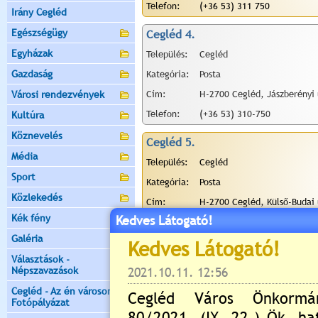
Telefon:
(+36 53) 311 750
Irány Cegléd
Egészségügy
Cegléd 4.
Egyházak
Település:
Cegléd
Gazdaság
Kategória:
Posta
Városi rendezvények
Cím:
H-2700 Cegléd, Jászberényi 
Telefon:
(+36 53) 310-750
Kultúra
Köznevelés
Cegléd 5.
Média
Település:
Cegléd
Sport
Kategória:
Posta
Közlekedés
Cím:
H-2700 Cegléd, Külső-Budai 
Kék fény
Kedves Látogató!
Telefon:
(+36 53) 310-009
Galéria
Cegléd Vasútállomás Kirendeltség
Választások -
Népszavazások
Település:
Cegléd
Kategória:
Posta
Cegléd - Az én városom -
Fotópályázat
Cím:
H-2700 Cegléd, Kölcsey tér 