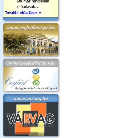
Ma már nincsenek
előadások...
További előadások »
www.cegledkartya.hu
www.cegledfurdo.hu
www.varvag.hu