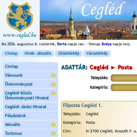
Ma 2026. augusztus 6. csütörtök,
Berta
napja van. - Holnap
Ibolya
napja lesz.
Címlap
Hírek- aktuális
Oldaltérkép
Várostérkép
Címlap
ADATTÁR:
Cegléd ► Posta
Városunk
Település:
Önkormányzat
Kategória:
Ceglédi Közös
Önkormányzati Hivatal
Főposta Cegléd 1.
Ceglédi Járási Hivatal
Település:
Cegléd
Pályázatok
Kategória:
Posta
Aktuális
Cím:
H-2700 Cegléd, Kossuth F. u.
Turizmus