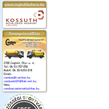
www.cegledikultura.hu
apok 2018.
Kossuth Toborzó
Szent István Ünnepe
V. Ceglédi Vágta
Laska feszt
Ünnepély
és Magyarok
(2017. 06. 18.)
2017.06.
2017.09.22-23.
Kenyere Program
(2017. 08. 20.)
Szennyvízszállítás
2700 Cegléd, Ölyv u. 4.
Tel: 06 53/707-050
Mobil: 06 30/6353-018
Email:
combos@t-online.hu
combosbt01@flah-net.hu
Web:
comboscsatornatisztitas.hu