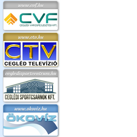
www.cvf.hu
www.ctv.hu
cegledisportcentrum.hu
www.okoviz.hu