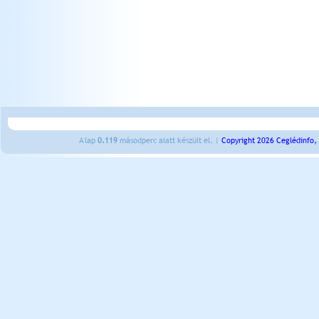
A lap
0.119
másodperc alatt készült el. |
Copyright 2026 Ceglédinfo,