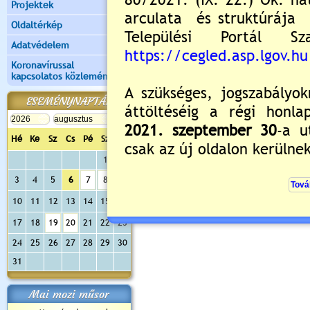
Projektek
Telefon:
(+36 53) 310-436
Oldaltérkép
Adatvédelem
Koronavírussal
kapcsolatos közlemények
ESEMÉNYNAPTÁR
Hé
Ke
Sz
Cs
Pé
Sz
Va
1
2
3
4
5
6
7
8
9
10
11
12
13
14
15
16
17
18
19
20
21
22
23
24
25
26
27
28
29
30
31
Mai mozi műsor