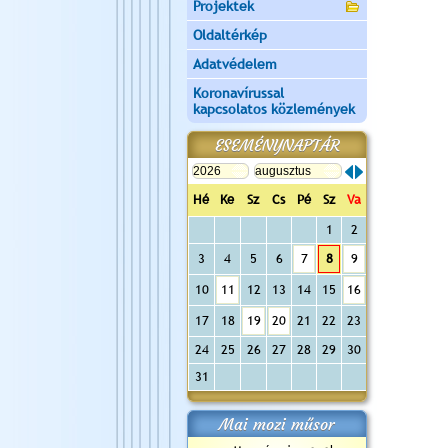
Projektek
Oldaltérkép
Adatvédelem
Koronavírussal
kapcsolatos közlemények
ESEMÉNYNAPTÁR
Hé
Ke
Sz
Cs
Pé
Sz
Va
1
2
3
4
5
6
7
8
9
10
11
12
13
14
15
16
17
18
19
20
21
22
23
24
25
26
27
28
29
30
31
Mai mozi műsor