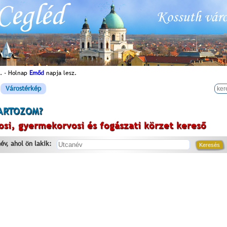
. - Holnap
Emőd
napja lesz.
Várostérkép
ARTOZOM?
osi, gyermekorvosi és fogászati körzet kereső
év, ahol ön lakik: