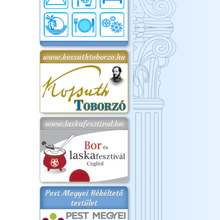
www.kossuthtoborzo.hu
www.laskafesztival.hu
Pest Megyei Békéltető
testület