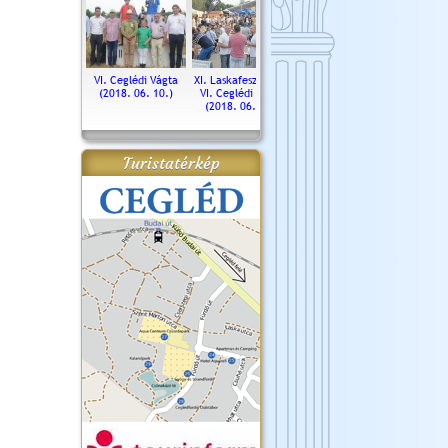
. Ceglédi Vágta
VI. Ceglédi Vágta
XI. Laskafesztivál és
Városnapok 2018.
Kossut
(2016.06.19.)
(2018. 06. 10.)
VI. Ceglédi Vágta
Ün
(2018. 06. 10.)
2017.
Turistatérkép