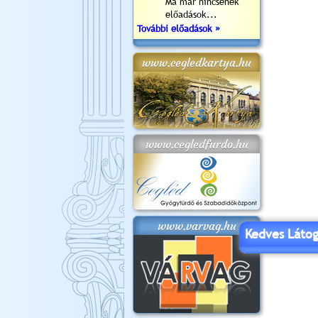
Ma már nincsenek
előadások...
További előadások »
www.cegledkartya.hu
www.cegledfurdo.hu
www.varvag.hu
Kedves Látog