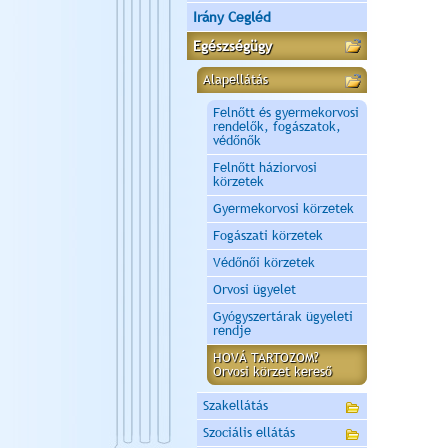
Irány Cegléd
Egészségügy
Alapellátás
Felnőtt és gyermekorvosi
rendelők, fogászatok,
védőnők
Felnőtt háziorvosi
körzetek
Gyermekorvosi körzetek
Fogászati körzetek
Védőnői körzetek
Orvosi ügyelet
Gyógyszertárak ügyeleti
rendje
HOVÁ TARTOZOM?
Orvosi körzet kereső
Szakellátás
Szociális ellátás