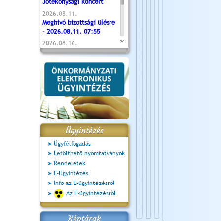
Jótékonysági koncert
2026.08.11.
Meghívó bizottsági ülésre
- 2026.08.11. 07:55
2026.08.16.
Újvárosi Közlekedési és
Sportnap
2026.08.19.
Ceglédi fotóklub kiállítás
2026.08.20.
Szent István Ünnepe
Ügyintézés
Ügyfélfogadás
Letölthető nyomtatványok
Rendeletek
E-Ügyintézés
Info az E-ügyintézésről
Az E-ügyintézésről
Képtárak