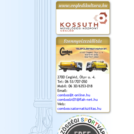
www.cegledikultura.hu
Szennyvízszállítás
2700 Cegléd, Ölyv u. 4.
Tel: 06 53/707-050
Mobil: 06 30/6353-018
Email:
combos@t-online.hu
combosbt01@flah-net.hu
Web:
comboscsatornatisztitas.hu