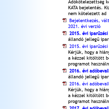
Adókötelezettség k
KATA bejelentés. Ki
nem kötelezett ad
Bejelentkezés, vál
2021. évi verzió
2015. évi iparűzés
állandó jellegű ipa
2015. évi iparűzési
Kérjük, hogy a hián
a kézzel kitöltött b
programot használn
2016. évi adóbeval
állandó jellegű ipa
2016. évi adóbeval
Kérjük, hogy a hián
a kézzel kitöltött b
programot használn
2017. évi adóbeval