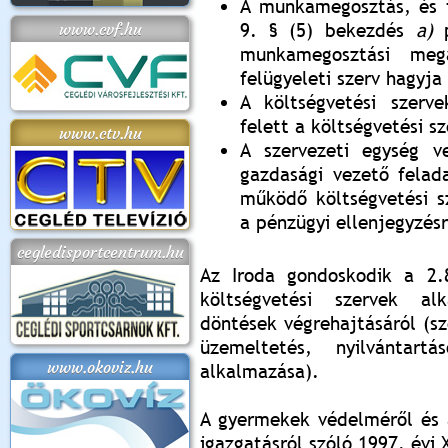
A munkamegosztás, és fe
www.cvf.hu
9. § (5) bekezdés
a)
p
munkamegosztási megá
felügyeleti szerv hagyja
apok 2018.
Kossuth Toborzó
Szent István Ünnepe
V. Ceglédi Vágta
Laska feszt
Ünnepély
és Magyarok
(2017. 06. 18.)
2017.06.
A költségvetési szerve
2017.09.22-23.
Kenyere Program
(2017. 08. 20.)
felett a költségvetési s
www.ctv.hu
A szervezeti egység v
gazdasági vezető felada
működő költségvetési sz
a pénzügyi ellenjegyzésr
cegledisportcentrum.hu
Az Iroda gondoskodik a 2.
költségvetési szervek al
döntések végrehajtásáról (sz
üzemeltetés, nyilvántart
www.okoviz.hu
alkalmazása).
A gyermekek védelméről és 
igazgatásról szóló 1997. évi