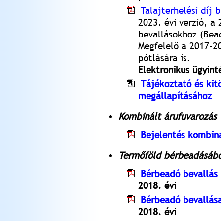
Talajterhelési díj 
2023. évi verzió, a 
bevallásokhoz (Bea
Megfelelő a 2017-20
pótlására is.
Elektronikus ügyint
Tájékoztató és kitö
megállapításához
Kombinált árufuvarozás
Bejelentés kombinál
Termőföld bérbeadásábó
Bérbeadó bevallás 
2018. évi
Bérbeadó bevallása
2018. évi