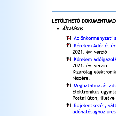
LETÖLTHETŐ DOKUMENTUMO
Általános
Az önkormányzati 
Kérelem Adó- és ér
2021. évi verzió
Kérelem adóigazolá
2021. évi verzió
Kizárólag elektroni
részére.
Meghatalmazás adóh
Elektronikus ügyint
Postai úton, illetv
Bejelentkezés, vál
adóhatósághoz üres