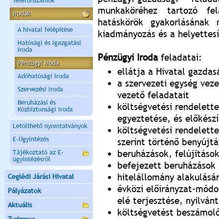
Telefonszámok
munkaköréhez tartozó fe
Irodák
hatáskörök gyakorlásának
A hivatal felépítése
kiadmányozás és a helyettesí
Hatósági és Igazgatási
Iroda
Pénzügyi Iroda
feladatai:
Pénzügyi Iroda
ellátja a Hivatal gazdas
Adóhatósági Iroda
a szervezeti egység veze
Szervezési Iroda
vezető feladatait
Beruházási és
költségvetési rendelett
Közbiztonsági Iroda
egyeztetése, és előkész
Letölthető nyomtatványok
költségvetési rendelette
E-Ügyintézés
szerint történő benyújt
beruházások, felújítások
Tájékoztató az E-
ügyintézésről
befejezett beruházások 
hitelállomány alakulásá
Ceglédi Járási Hivatal
évközi előirányzat-módos
Pályázatok
elé terjesztése, nyilván
Aktuális
költségvetést beszámoló