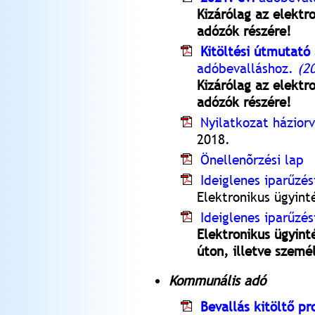
Kizárólag az elektr
adózók részére!
Kitöltési útmutató
adóbevalláshoz.
(20
Kizárólag az elektr
adózók részére!
Nyilatkozat házior
2018.
Önellenõrzési lap
Ideiglenes iparűzé
Elektronikus ügyint
Ideiglenes iparűzés
Elektronikus ügyint
úton, illetve szemé
Kommunális adó
Bevallás kitöltő 