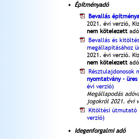
Építményadó
Bevallás építmény
2021. évi verzió, Ki
nem kötelezett
adó
Bevallás és kitölt
megállapításához ü
2021. évi verzió. Ki
nem kötelezett
adó
Résztulajdonosok 
nyomtatvány - üres
évi verzió)
Megállapodás adóva
jogokról 2021. évi v
Kitöltési útmutató
verzió)
Idegenforgalmi adó