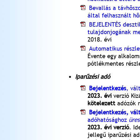
Bevallás a távhõsz
által felhasznált h
BEJELENTÉS desztil
tulajdonjogának me
2018. évi
Automatikus részle
Évente egy alkalom
pótlékmentes részle
Iparűzési adó
Bejelentkezés
, vá
2023. évi
verzió Kiz
kötelezett
adózók r
Bejelentkezés, vál
adóhatósághoz
üres
2023. évi verzió
. Id
jellegű iparűzési ad