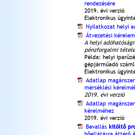
rendezésére
2019. évi verzió
Elektronikus ügyin
Nyilatkozat helyi 
Átvezetési kérelem
A helyi adóhatóság
pénzforgalmi tétel
Példa: helyi iparűz
gépjárműadó számlá
Elektronikus ügyint
Adatlap magánszemé
mérséklési kérelmé
2019. évi verzió
Adatlap magánszemé
kérelméhez
2019. évi verzió
Bevallás
kitöltõ p
hõellátásra áttérõ 