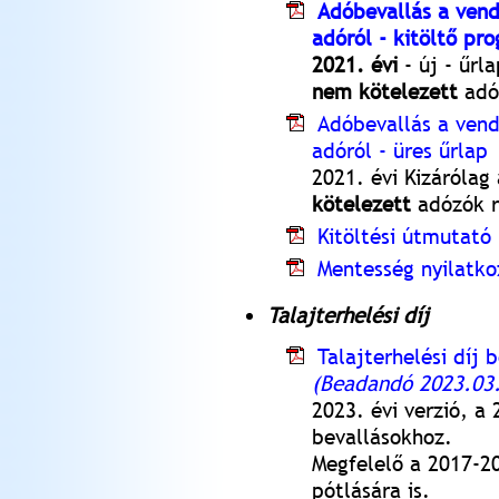
Adóbevallás a vend
adóról - kitöltő pr
2021. évi
- új - űrl
nem kötelezett
adó
Adóbevallás a vend
adóról - üres űrlap
2021. évi Kizárólag
kötelezett
adózók r
Kitöltési útmutató 
Mentesség nyilatko
Talajterhelési díj
Talajterhelési díj 
(Beadandó 2023.03.
2023. évi verzió, a 
bevallásokhoz.
Megfelelő a 2017-20
pótlására is.