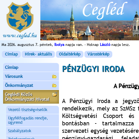
Ma 2026. augusztus 7. péntek,
Ibolya
napja van. - Holnap
László
napja lesz.
Címlap
Hírek- aktuális
Oldaltérkép
Várostérkép
PÉNZÜGYI IRODA
Címlap
Városunk
A Pénzügy
Önkormányzat
Ceglédi Közös
Önkormányzati Hivatal
A Pénzügyi Iroda a jegyző
rendelkezik, mely az SzMSz 
Vezető tisztségviselők
Költségvetési Csoport és 
Ügyfélfogadás rendje,
bontásban - tartalmazza 
ügyrend
szervezeti egység vezetésér
Szabályzatok
pénzügyi-gazdasági felad