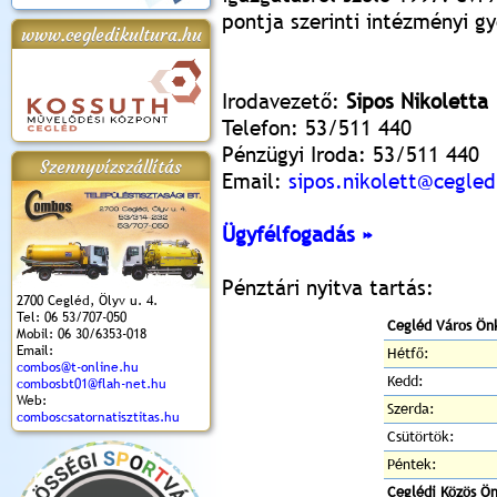
pontja szerinti intézményi g
www.cegledikultura.hu
Irodavezető:
Sipos Nikoletta
Telefon: 53/511 440
Pénzügyi Iroda: 53/511 440
Szennyvízszállítás
Email:
sipos.nikolett@cegle
Ügyfélfogadás »
Pénztári nyitva tartás:
2700 Cegléd, Ölyv u. 4.
Tel: 06 53/707-050
Cegléd Város Ön
Mobil: 06 30/6353-018
Email:
Hétfő:
combos@t-online.hu
Kedd:
combosbt01@flah-net.hu
Web:
Szerda:
comboscsatornatisztitas.hu
Csütörtök:
Péntek:
Ceglédi Közös Ö