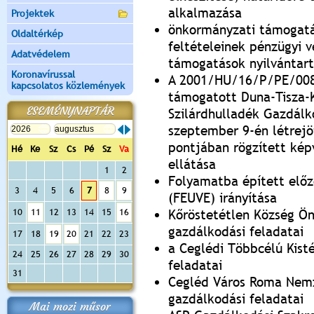
alkalmazása
Projektek
önkormányzati támogatás
Oldaltérkép
feltételeinek pénzügyi 
Adatvédelem
támogatások nyilvántar
Koronavírussal
A 2001/HU/16/P/PE/008 
kapcsolatos közlemények
támogatott Duna-Tisza-K
ESEMÉNYNAPTÁR
Szilárdhulladék Gazdálk
szeptember 9-én létrejö
pontjában rögzített képv
Hé
Ke
Sz
Cs
Pé
Sz
Va
ellátása
1
2
Folyamatba épített előz
3
4
5
6
7
8
9
(FEUVE) irányítása
10
11
12
13
14
15
16
Kőröstetétlen Község Ö
gazdálkodási feladatai
17
18
19
20
21
22
23
a Ceglédi Többcélú Kist
24
25
26
27
28
29
30
feladatai
31
Cegléd Város Roma Nemz
gazdálkodási feladatai
Mai mozi műsor