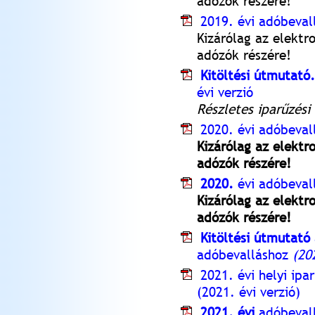
adózók részére!
2019. évi adóbevall
Kizárólag az elektr
adózók részére!
Kitöltési útmutató
évi verzió
Részletes iparűzési
2020. évi adóbevall
Kizárólag az elektr
adózók részére!
2020.
évi adóbeval
Kizárólag az elektr
adózók részére!
Kitöltési útmutató
adóbevalláshoz
(20
2021. évi helyi ipa
(2021. évi verzió)
2021. évi
adóbevall