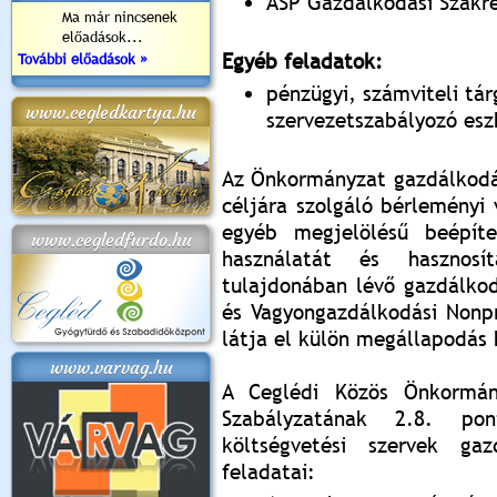
ASP Gazdálkodási Szakre
Ma már nincsenek
előadások...
Egyéb feladatok:
További előadások »
pénzügyi, számviteli tár
www.cegledkartya.hu
szervezetszabályozó esz
Az Önkormányzat gazdálkodás
céljára szolgáló bérleményi
egyéb megjelölésű beépíte
www.cegledfurdo.hu
használatát és hasznos
tulajdonában lévő gazdálkod
és Vagyongazdálkodási Nonpr
látja el külön megállapodás 
www.varvag.hu
A Ceglédi Közös Önkormány
Szabályzatának 2.8. pon
költségvetési szervek gaz
feladatai: