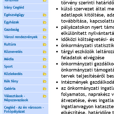
Turizmus
törvény szerinti határid
Irány Cegléd
külső szervezet által me
adatlapok kitöltése, ad
Egészségügy
továbbítása, kapcsolatt
Egyházak
pályázatokon nyert tám
Gazdaság
elkülönített nyilvántart
Városi rendezvények
időközi költségvetési- é
Kultúra
önkormányzati statisztik
tárgyi eszközök leltároz
Köznevelés
feladatok elvégzése
Média
önkormányzati gazdálko
Sport
önkormányzati támogatás
Közlekedés
tervek teljesítéséről b
Kék fény
intézmények gazdálkodás
az önkormányzati ingatl
Galéria
folyamatos, naprakész 
Választások -
átvezetése, éves ingatla
Népszavazások
ingatlanvagyon kataszte
Cegléd - Az én városom -
Fotópályázat
elkészítése, határidőre 