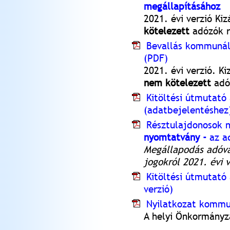
megállapításához
2021. évi verzió Ki
kötelezett
adózók r
Bevallás kommunáli
(PDF)
2021. évi verzió. Ki
nem kötelezett
adó
Kitöltési útmutató
(adatbejelentéshez)
Résztulajdonosok 
nyomtatvány -
az ad
Megállapodás adóva
jogokról 2021. évi v
Kitöltési útmutató
verzió)
Nyilatkozat kommu
A helyi Önkormányz