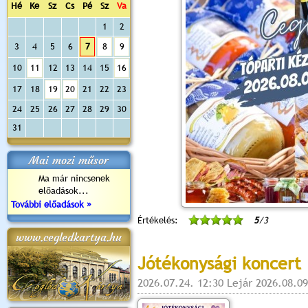
Hé
Ke
Sz
Cs
Pé
Sz
Va
1
2
3
4
5
6
7
8
9
10
11
12
13
14
15
16
17
18
19
20
21
22
23
24
25
26
27
28
29
30
31
Mai mozi műsor
Ma már nincsenek
előadások...
További előadások »
Értékelés:
5
/3
www.cegledkartya.hu
Jótékonysági koncert
2026.07.24. 12:30 Lejár 2026.08.09