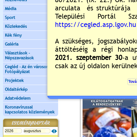
Média
Értékelés:
5
/2
Sport
Közlekedés
Tóparti kézműves és 
Kék fény
2026.08.01. 09:00 Lejár 2026.08.08
Galéria
Választások -
Népszavazások
Cegléd - Az én városom -
Fotópályázat
Projektek
Oldaltérkép
Adatvédelem
Koronavírussal
kapcsolatos közlemények
ESEMÉNYNAPTÁR