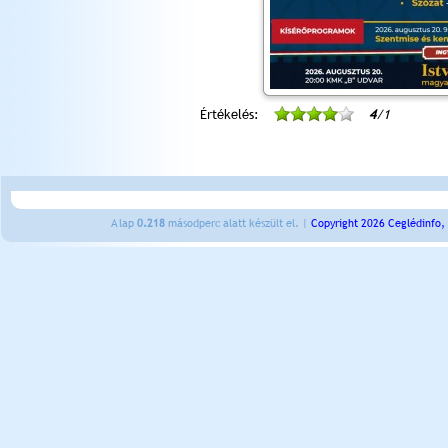
Értékelés:
4
/1
A lap
0.218
másodperc alatt készült el. |
Copyright 2026 Ceglédinfo,