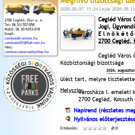
Meghívó bizottsági ül
2026.08.07. 11:24 Lejár 2026.08.11
Cegléd Város
2700 Cegléd, Ölyv u. 4.
Tel: 06 53/707-050
Jogi, Ügyrendi
Mobil: 06 30/6353-018
E l n ö k é t ő 
Email:
combos@t-online.hu
2700 Cegléd, K
combosbt01@flah-net.hu
Web:
comboscsatornatisztitas.hu
Cegléd Város 
Közbiztonsági bizottsága
2026. augusztus
ülést tart, melyre tisztelet
Helyszín:
Városháza I. emeleti 
2700 Cegléd, Kossuth t
Napirend (részletes meg
Nyilvános előterjesztés
Értékelés:
0
/0