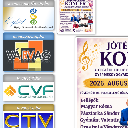
www.cegledfurdo.hu
www.varvag.hu
www.cvf.hu
www.ctv.hu