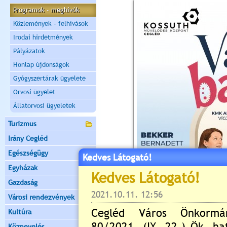
Programok - meghívók
Közlemények - felhívások
Irodai hirdetmények
Pályázatok
Honlap újdonságok
Gyógyszertárak ügyelete
Orvosi ügyelet
Állatorvosi ügyeletek
Turizmus
Irány Cegléd
Egészségügy
Kedves Látogató!
Egyházak
Gazdaság
Városi rendezvények
Kultúra
Köznevelés