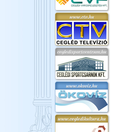
www.ctv.hu
cegledisportcentrum.hu
www.okoviz.hu
www.cegledikultura.hu