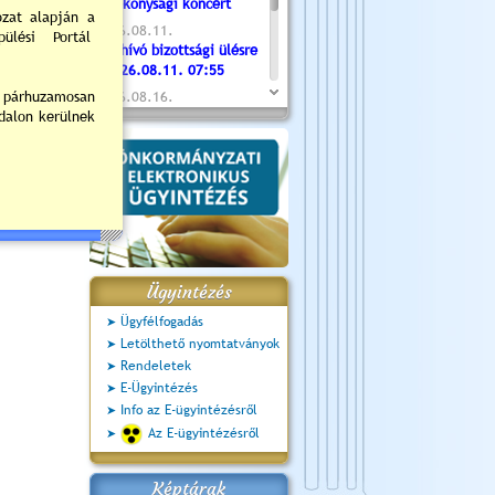
Jótékonysági koncert
2026.08.11.
Meghívó bizottsági ülésre
- 2026.08.11. 07:55
2026.08.16.
Újvárosi Közlekedési és
Sportnap
2026.08.19.
Ceglédi fotóklub kiállítás
2026.08.20.
Szent István Ünnepe
Ügyintézés
Ügyfélfogadás
Letölthető nyomtatványok
Rendeletek
E-Ügyintézés
Info az E-ügyintézésről
Az E-ügyintézésről
Képtárak