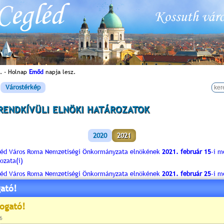
. - Holnap
Emőd
napja lesz.
Várostérkép
RENDKÍVÜLI ELNÖKI HATÁROZATOK
2020
2021
léd Város Roma Nemzetiségi Önkormányzata elnökének
2021. február 15
-i m
ozata(i)
léd Város Roma Nemzetiségi Önkormányzata elnökének
2021. február 25
-i m
ozata(i)
ató!
léd Város Roma Nemzetiségi Önkormányzata elnökének
2021. május 26
-i me
ozata(i)