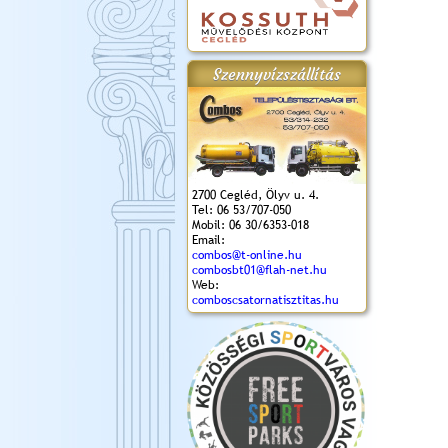
Szennyvízszállítás
2700 Cegléd, Ölyv u. 4.
Tel: 06 53/707-050
Mobil: 06 30/6353-018
Email:
combos@t-online.hu
combosbt01@flah-net.hu
Web:
comboscsatornatisztitas.hu