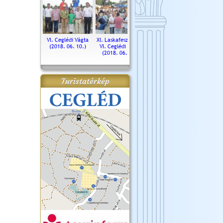
. Ceglédi Vágta
VI. Ceglédi Vágta
XI. Laskafesztivál és
Városnapok 2018.
Kossut
(2016.06.19.)
(2018. 06. 10.)
VI. Ceglédi Vágta
Ün
(2018. 06. 10.)
2017.
Turistatérkép