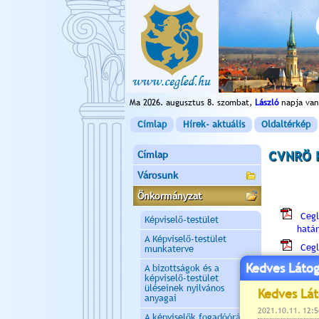
Ma 2026. augusztus 8. szombat,
László
napja van
Címlap
Hírek- aktuális
Oldaltérkép
Címlap
CVNRÖ 
Városunk
Önkormányzat
Ceg
Képviselő-testület
határ
A Képviselő-testület
Ceg
munkaterve
határ
Kedves Látog
A bizottságok és a
képviselő-testület
Ceg
üléseinek nyilvános
határ
anyagai
A képviselők fogadóórái