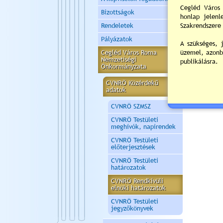
Bizottságok
Rendeletek
Pályázatok
Cegléd Város Roma
Nemzetiségi
Önkormányzata
CVNRÖ Közérdekű
adatok
CVNRÖ SZMSZ
CVNRÖ Testületi
meghívók, napirendek
CVNRÖ Testületi
előterjesztések
CVNRÖ Testületi
határozatok
CVNRÖ Rendkívüli
elnöki határozatok
CVNRÖ Testületi
jegyzőkönyvek