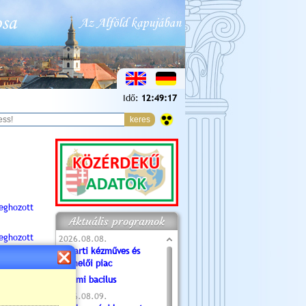
Idő:
12:49:19
eghozott
Aktuális programok
eghozott
2026.08.08.
Tóparti kézműves és
termelői piac
ghozott
Valami bacilus
2026.08.09.
Statisztika