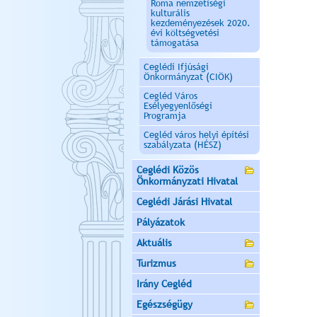
Roma nemzetiségi
kulturális
kezdeményezések 2020.
évi költségvetési
támogatása
Ceglédi Ifjúsági
Önkormányzat (CIÖK)
Cegléd Város
Esélyegyenlőségi
Programja
Cegléd város helyi építési
szabályzata (HÉSZ)
Ceglédi Közös
Önkormányzati Hivatal
Ceglédi Járási Hivatal
Pályázatok
Aktuális
Turizmus
Irány Cegléd
Egészségügy