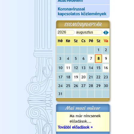
Adatvédelem
Koronavírussal
kapcsolatos közlemények
ESEMÉNYNAPTÁR
Hé
Ke
Sz
Cs
Pé
Sz
Va
1
2
3
4
5
6
7
8
9
10
11
12
13
14
15
16
17
18
19
20
21
22
23
24
25
26
27
28
29
30
31
Mai mozi műsor
Ma már nincsenek
előadások...
További előadások »