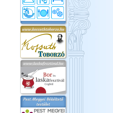
www.kossuthtoborzo.hu
www.laskafesztival.hu
Pest Megyei Békéltető
testület