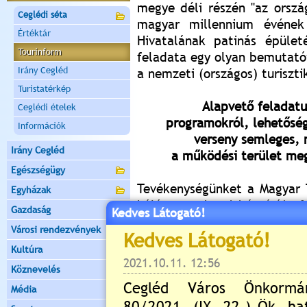
megye déli részén "az orszá
Ceglédi séta
magyar millennium évének
Értéktár
Hivatalának patinás épület
Tourinform
feladata egy olyan bemutat
Irány Cegléd
a nemzeti (országos) turiszti
Turistatérkép
Alapvető feladatun
Ceglédi ételek
programokról, lehetősége
Információk
verseny semleges, 
Irány Cegléd
a működési terület meg
Egészségügy
Tevékenységünket a Magyar T
Egyházak
hálózat szakmai irányítója f
Gazdaság
Kedves Látogató!
irodánkba valamennyi ke
Városi rendezvények
turistának szüksége lehet,
Kultúra
irodánkban!
Köznevelés
Ismerje meg a Tourinfo
Média
orszá