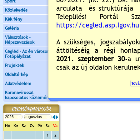
Sport
Közlekedés
Magyar Turisztikai Ügynökség
Kék fény
Dél-Pest Megye Kincsei
Galéria
Választások -
Népszavazások
Cegléd - Az én városom -
Fotópályázat
Projektek
Oldaltérkép
Adatvédelem
Koronavírussal
kapcsolatos közlemények
ESEMÉNYNAPTÁR
Hé
Ke
Sz
Cs
Pé
Sz
Va
1
2