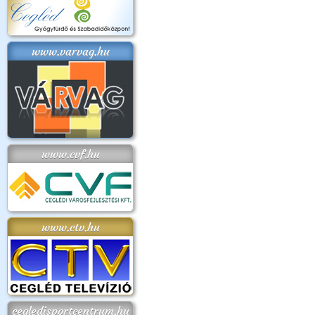
www.varvag.hu
www.cvf.hu
www.ctv.hu
cegledisportcentrum.hu