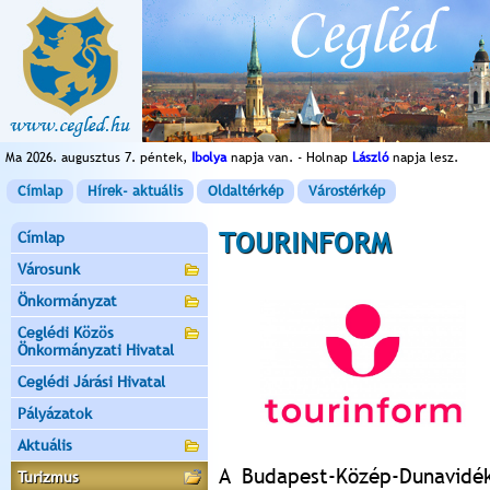
Ma 2026. augusztus 7. péntek,
Ibolya
napja van. - Holnap
László
napja lesz.
Címlap
Hírek- aktuális
Oldaltérkép
Várostérkép
TOURINFORM
Címlap
Városunk
Önkormányzat
Ceglédi Közös
Önkormányzati Hivatal
Ceglédi Járási Hivatal
Pályázatok
Aktuális
A Budapest-Közép-Dunavidék
Turizmus