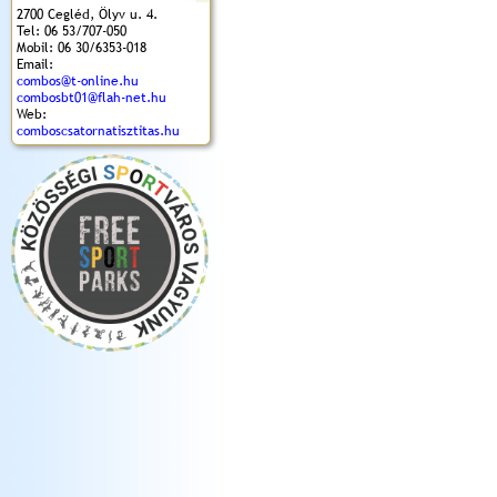
2700 Cegléd, Ölyv u. 4.
Tel: 06 53/707-050
Mobil: 06 30/6353-018
Email:
combos@t-online.hu
combosbt01@flah-net.hu
Web:
comboscsatornatisztitas.hu