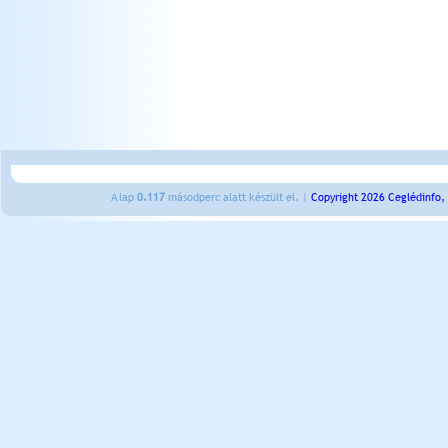
A lap
0.117
másodperc alatt készült el. |
Copyright 2026 Ceglédinfo,