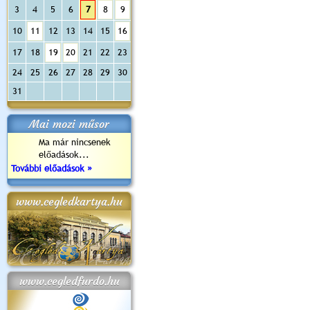
3
4
5
6
7
8
9
10
11
12
13
14
15
16
17
18
19
20
21
22
23
24
25
26
27
28
29
30
31
Mai mozi műsor
Ma már nincsenek
előadások...
További előadások »
www.cegledkartya.hu
www.cegledfurdo.hu