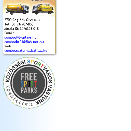
2700 Cegléd, Ölyv u. 4.
Tel: 06 53/707-050
Mobil: 06 30/6353-018
Email:
combos@t-online.hu
combosbt01@flah-net.hu
Web:
comboscsatornatisztitas.hu