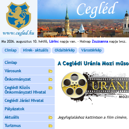
Ma 2026. augusztus 10. hétfő,
Lörinc
napja van. - Holnap
Zsuzsanna
napja lesz.
Címlap
Hírek- aktuális
Oldaltérkép
Várostérkép
Címlap
A Ceglédi Uránia Mozi műso
Városunk
Önkormányzat
Ceglédi Közös
Önkormányzati Hivatal
Ceglédi Járási Hivatal
Pályázatok
Aktuális
Jegyfoglaláshoz kattintson a film címére,
Turizmus