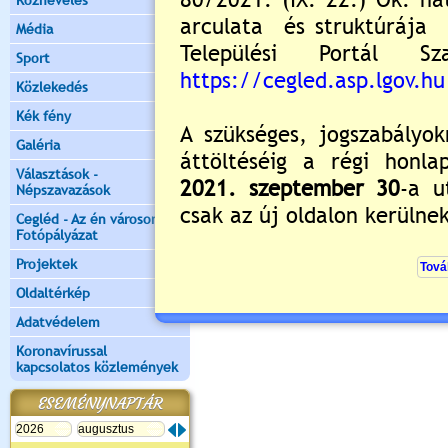
Köznevelés
Média
Sport
Közlekedés
Kék fény
Galéria
Választások -
Népszavazások
Cegléd - Az én városom -
Fotópályázat
Projektek
Oldaltérkép
Adatvédelem
Koronavírussal
kapcsolatos közlemények
ESEMÉNYNAPTÁR