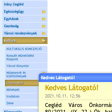
Irány Cegléd
Egészségügy
Egyházak
Gazdaság
Városi rendezvények
Kultúra
KULTURÁLIS KONCEPCIÓ
Kossuth Művelődési
Központ
Városi Könyvtár
Múzeumok és
kiállítóhelyek
Kedves Látogató!
Uránia Mozi
Művészet
Irodalom
Zene