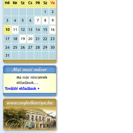
Hé
Ke
Sz
Cs
Pé
Sz
Va
1
2
3
4
5
6
7
8
9
10
11
12
13
14
15
16
17
18
19
20
21
22
23
24
25
26
27
28
29
30
31
Mai mozi műsor
Ma már nincsenek
előadások...
További előadások »
www.cegledkartya.hu