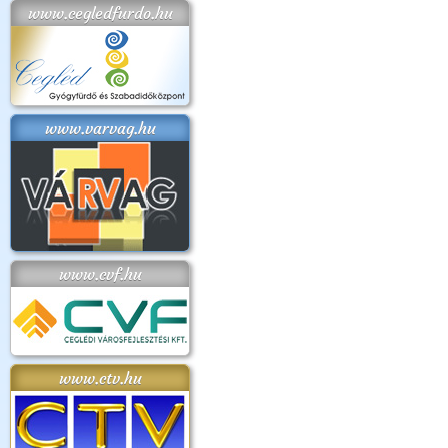
www.cegledfurdo.hu
www.varvag.hu
www.cvf.hu
www.ctv.hu