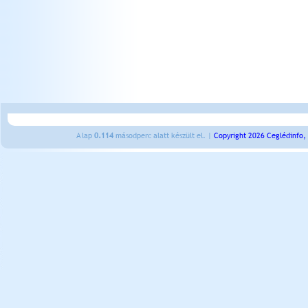
A lap
0.114
másodperc alatt készült el. |
Copyright 2026 Ceglédinfo,