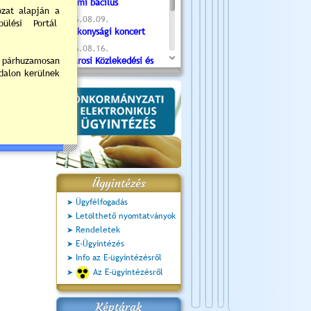
Valami bacilus
2026.08.09.
Jótékonysági koncert
2026.08.16.
Újvárosi Közlekedési és
Sportnap
2026.08.19.
Ceglédi fotóklub kiállítás
2026.08.20.
Szent István Ünnepe
Ügyintézés
Ügyfélfogadás
Letölthető nyomtatványok
Rendeletek
E-Ügyintézés
Info az E-ügyintézésről
Az E-ügyintézésről
Képtárak