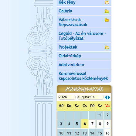
Kék fény
Galéria
Választások -
Népszavazások
Cegléd - Az én városom -
Fotópályázat
Projektek
Oldaltérkép
Adatvédelem
Koronavírussal
kapcsolatos közlemények
ESEMÉNYNAPTÁR
Hé
Ke
Sz
Cs
Pé
Sz
Va
1
2
3
4
5
6
7
8
9
10
11
12
13
14
15
16