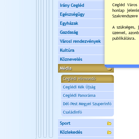
Irány Cegléd
Egészségügy
Egyházak
Gazdaság
Városi rendezvények
Kultúra
Köznevelés
Média
Ceglédi Hírmondó
Ceglédi Kék Újság
Ceglédi Panoráma
Dél-Pest Megyei Szuperinfó
Családinfó
Sport
Közlekedés