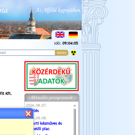
Idő:
09:04:06
it Kft.
Aktuális programok
2026.08.07.
Túlélés
2026.08.08.
Tóparti kézműves és
termelői piac