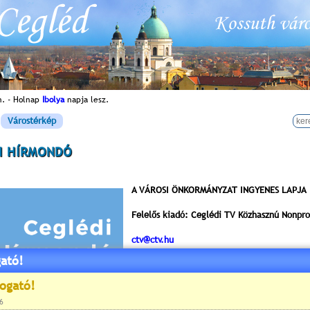
n. - Holnap
Ibolya
napja lesz.
Várostérkép
I HÍRMONDÓ
A VÁROSI ÖNKORMÁNYZAT INGYENES LAPJA
Felelős kiadó: Ceglédi TV Közhasznú Nonprof
ctv@ctv.hu
ató!
Főszerkesztő: Pap Zsolt
HU ISSN 0864-7798