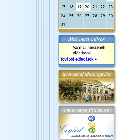
17
18
19
20
21
22
23
24
25
26
27
28
29
30
31
Mai mozi műsor
Ma már nincsenek
előadások...
További előadások »
www.cegledkartya.hu
www.cegledfurdo.hu