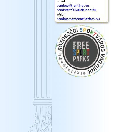
Email:
combos@t-online.hu
combosbt01@flah-net.hu
Web:
comboscsatornatisztitas.hu