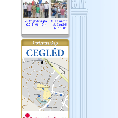
. Ceglédi Vágta
VI. Ceglédi Vágta
XI. Laskafesztivál és
Városnapok 2018.
Kossut
(2016.06.19.)
(2018. 06. 10.)
VI. Ceglédi Vágta
Ün
(2018. 06. 10.)
2017.
Turistatérkép