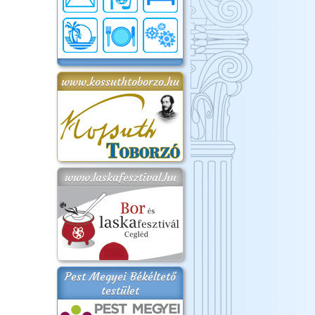
www.kossuthtoborzo.hu
www.laskafesztival.hu
Pest Megyei Békéltető
testület