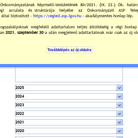
Megjelenik kéthetente 16.000 példányban
Megtekintés az újság eredeti formájában:
2026
2026.02.19. - ( PDF: 1 522 KB )
2026.01.29. - ( PDF: 2 790 KB )
2025
2024
2023
2022
2021
2020