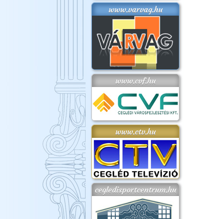
www.varvag.hu
www.cvf.hu
www.ctv.hu
cegledisportcentrum.hu