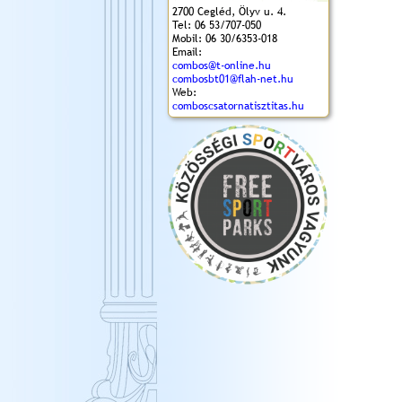
2700 Cegléd, Ölyv u. 4.
Tel: 06 53/707-050
Mobil: 06 30/6353-018
Email:
combos@t-online.hu
combosbt01@flah-net.hu
Web:
comboscsatornatisztitas.hu