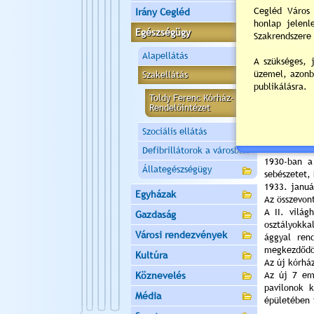
Irány Cegléd
Egészségügy
Alapellátás
Szakellátás
Toldy Ferenc Kórház-
Rendelőintézet
szerepét. 
nőgyógyásza
Szociális ellátás
korszerű mű
Defibrillátorok a városban
1930-ban a
Állategészségügy
sebészetet,
1933. január
Egyházak
Az összevon
A II. vilá
Gazdaság
osztályokka
Városi rendezvények
ággyal ren
megkezdődöt
Kultúra
Az új kórhá
Köznevelés
Az új 7 em
pavilonok 
Média
épületében 