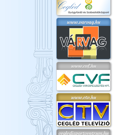
www.varvag.hu
www.cvf.hu
www.ctv.hu
cegledisportcentrum.hu