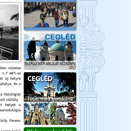
etlen művese
 1,7 MFt-os
el új helyre
sztálya, és a
a Patológiai
ti osztály.
tt helyet a
aumatológia
oldy Ferenc