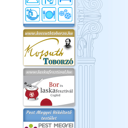
www.kossuthtoborzo.hu
www.laskafesztival.hu
Pest Megyei Békéltető
testület