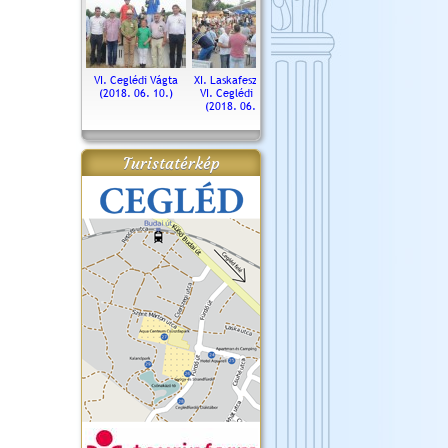
. Ceglédi Vágta
VI. Ceglédi Vágta
XI. Laskafesztivál és
Városnapok 2018.
Kossut
(2016.06.19.)
(2018. 06. 10.)
VI. Ceglédi Vágta
Ün
(2018. 06. 10.)
2017.
Turistatérkép