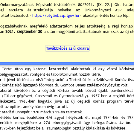
alakították át 1873-ban 24 ággy
alapító levele Czeglédi Városi 
említ.
Az első világháború idején 
Cegléden működött egy szükség
sebesült katonák gyógyítására.
Ezt követően továbbra is csak a 
Ápolda töltötte be Cegléd váro
1923-ban alapították és hozták létre adományból a "B. Molnár Erzsébet 
t Kórházat". Ebben a felújított kórházban 32 felnőtt és 16 csecsemő ágyat al
tővel. Ez a Szülőotthon 1970-ig - az új ceglédi Kórház átadásáig működött.
 Törtei úton egy katonai lazarettből alakítottak ki egy városi kórháza
 belgyógyászatot, röntgent és laboratóriumot hoztak létre.
 1-jével történt az első "integráció" a Törteli út és a Szülészeti Kórház ös
t kórház első igazgató főorvosa dr. Gombos Dénes szülész-nőgyógyász volt.
gháborút követően ez a ceglédi Kórház tovább bővült újabb pavilonokkal
l (Fül-orr-gégészet, Csecsemő és Gyermekosztály). 1957-ben a ceglédi Kó
delkezett. 1965-ben hagyták jóvá az új ceglédi Kórház program tervé
t az építés, amely három évig tartott.
z átadási ünnepét 1970 március 11-én tartották.
eletes kórház épületben 476 ágyat helyeztek el, majd 1974-ben és 197
kerültek megépítésre a 274 elmegyógyászati ágy befogadására. Az ún. 
1975-ben fejeződött be a Traumatológiai osztály kialakítása és bővítése.