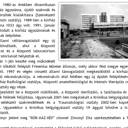
, 1980-as években dinamikusan
ház ágyszáma, újabb szakmák és
erültek kialakításra (Szemészeti
enzív osztály). 1989-ben a kórház
ma 1033 ágy volt. 1991. január
indult a kórház ágyszámának és
nak leépítése.
llami céltámogatásból egy új
 bővültünk, ahol a Központi
rat és a Központi laboratórium
ratóriumát helyeztük el.
uár 1-jén kezdte meg működését
ói tőkéből felépült Fresenius Művese állomás, mely akkor Pest megye egy
olt. 1997 év végén címzett állami támogatásból megkezdődött a kórház
ű rekonstrukciója. A rekonstrukció első felében egy új épület felépítésév
ház Radiológiai osztálya, Központi anaesthesiológiai és intenzív therápiás o
sztály egy része.
jeződött be a Központi műtőblokk, a Központi sterilizáló, a Szülőszoba és 
ik felének felújítása. Ugyancsak 2001-ben megalakult a Krónikus belgyógyásza
 sebészeti szakrendelések és a Traumatológiai osztály 2002-ben kapo
n. Ugyanekkor a Krónikus belgyógyászati osztály 19 ággyal bővülve a tr
özött.
önyv jelent meg "KÓR-HÁZ-KÉP" címmel Zimonyi Zita szerkesztésében a T