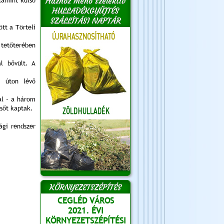
Házhoz menő szelektív
lamint külső
HULLADÉKGYŰJTÉS
SZÁLLÍTÁSI NAPTÁR
tt a Törteli
tetőterében
l bővült. A
i úton lévő
al - a három
lsőt kaptak.
ági rendszer
KÖRNYEZETSZÉPÍTÉS
CEGLÉD VÁROS
2021. ÉVI
KÖRNYEZETSZÉPÍTÉSI