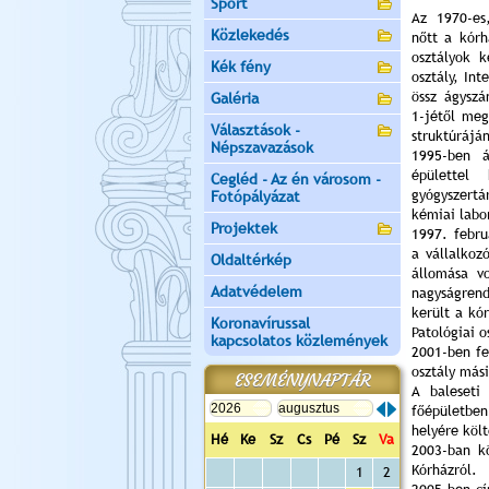
Sport
Az 1970-es
Közlekedés
nőtt a kór
osztályok k
Kék fény
osztály, Int
össz ágyszá
Galéria
1-jétől meg
Választások -
struktúrájá
Népszavazások
1995-ben á
épülettel
Cegléd - Az én városom -
gyógyszertá
Fotópályázat
kémiai labo
Projektek
1997. febr
a vállalkoz
Oldaltérkép
állomása v
Adatvédelem
nagyságrend
került a kór
Koronavírussal
Patológiai o
kapcsolatos közlemények
2001-ben fe
osztály más
ESEMÉNYNAPTÁR
A baleseti
főépületbe
helyére költ
Hé
Ke
Sz
Cs
Pé
Sz
Va
2003-ban k
Kórházról.
1
2