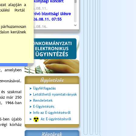
Jótékonysági koncert
al. A kórház
2026.08.11.
Ápolda nevet
Meghívó bizottsági ülésre
- 2026.08.11. 07:55
átmenetileg
 kórház is,
2026.08.16.
Újvárosi Közlekedési és
régi 24 ágyas
Sportnap
s kórházának
2026.08.19.
Szülészeti-
Ceglédi fotóklub kiállítás
akítottak ki
2026.08.20.
Szent István Ünnepe
t, amelyben
Ügyintézés
szevonásával.
Ügyfélfogadás
 és szakmai
Letölthető nyomtatványok
rház már 250
Rendeletek
t, 1966-ban
E-Ügyintézés
Info az E-ügyintézésről
5-ben újabb
Az E-ügyintézésről
régi kórház
Képtárak