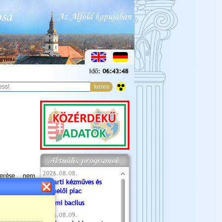
Idő:
06:43:49
Aktuális programok
2026.08.08.
merése nem
Tóparti kézműves és
m érthetnénk
termelői piac
nélkül nem
Valami bacilus
t a Pesti út
2026.08.09.
ű fogadóból