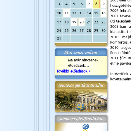
2005-ben cí
3
4
5
6
7
8
9
hőszigetelé
2006 februá
10
11
12
13
14
15
16
2007 tavasz
úti telephel
17
18
19
20
21
22
23
2008-ban a
24
25
26
27
28
29
30
kialakított 
2010, majd
31
komfortos, 
2010 augus
Mai mozi műsor
Rendelőinté
2011 június
Ma már nincsenek
elme pavilon
előadások...
További előadások »
Intézetünk 
követelmén
www.cegledkartya.hu
www.cegledfurdo.hu