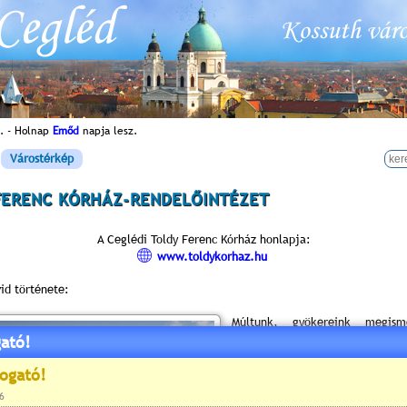
. - Holnap
Emőd
napja lesz.
Várostérkép
FERENC KÓRHÁZ-RENDELŐINTÉZET
A Ceglédi Toldy Ferenc Kórház honlapja:
www.toldykorhaz.hu
id története:
Múltunk, gyökereink megis
öncélú kíváncsiság, nélküle ne
ató!
meg a jelent, tanúságai 
tervezhetnénk meg a jövőt.
Az első ceglédi városi Kórháza
melletti "Vörös ökör" nevezet