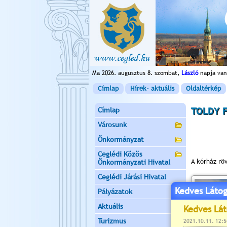
Ma 2026. augusztus 8. szombat,
László
napja van
Címlap
Hírek- aktuális
Oldaltérkép
Címlap
TOLDY 
Városunk
Önkormányzat
Ceglédi Közös
A kórház röv
Önkormányzati Hivatal
Ceglédi Járási Hivatal
Kedves Látog
Pályázatok
Aktuális
Turizmus