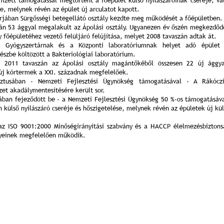
mzett támogatással megtörtént a főépület külső nyílászáróinak cseréje, va
se, melynek révén az épület új arculatot kapott.
rjában Sürgősségi betegellátó osztály kezdte meg működését a főépületben.
án 53 ággyal megalakult az Ápolási osztály. Ugyanezen év őszén megkezdődö
y főépületéhez vezető felüljáró felújítása, melyet 2008 tavaszán adtak át.
 Gyógyszertárnak és a Központi laboratóriumnak helyet adó épület 
részbe költözött a Bakteriológiai
laboratórium
.
 2011 tavaszán az Ápolási osztály magántőkéből összesen 22 új ággya
új kórtermek a XXI. századnak megfelelőek.
ztusában - Nemzeti Fejlesztési Ügynökség támogatásával - A Rákócz
zet akadálymentesítésére került sor.
ában fejeződött be - a Nemzeti Fejlesztési Ügynökség 50 %-os támogatásáv
 külső nyílászáró cseréje és hőszigetelése, melynek révén az épületek új kü
az ISO 9001:2000 Minőségirányítási szabvány és a HACCP élelmezésbiztons
yeinek megfelelően működik.