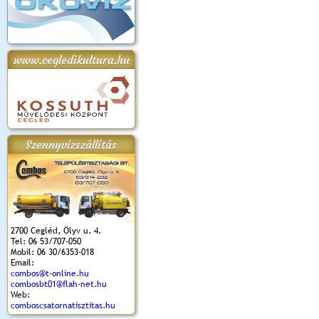
www.cegledikultura.hu
Szennyvízszállítás
2700 Cegléd, Ölyv u. 4.
Tel: 06 53/707-050
Mobil: 06 30/6353-018
Email:
combos@t-online.hu
combosbt01@flah-net.hu
Web:
comboscsatornatisztitas.hu