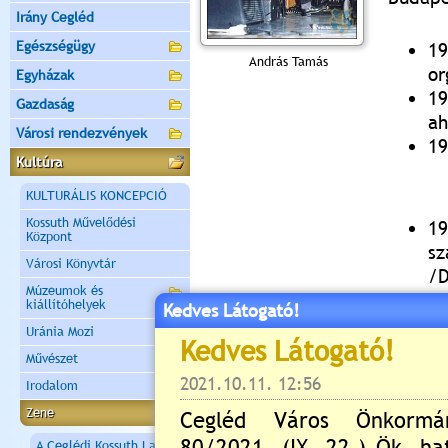
Irány Cegléd
Egészségügy
19
András Tamás
or
Egyházak
19
Gazdaság
ah
Városi rendezvények
19
Kultúra
KULTURÁLIS KONCEPCIÓ
Kossuth Művelődési
19
Központ
sz
Városi Könyvtár
/
Múzeumok és
19
kiállítóhelyek
Kedves Látogató!
19
Uránia Mozi
eq
Művészet
19
Irodalom
Zene
A Ceglédi Kossuth Lajos