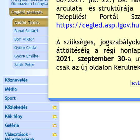
Gimnázium Leánykara
Ceglédi zenészek
András Tamás
Banai Szilárd
19
Bori Viktor
c
Györe Csilla
Györe Emőke
Sárik Péter
Köznevelés
Média
Sport
Közlekedés
Kék fény
Galéria
Választások -
Népszavazások