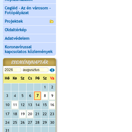
Cegléd - Az én városom -
Fotópályázat
Projektek
Oldaltérkép
Adatvédelem
Koronavírussal
kapcsolatos közlemények
ESEMÉNYNAPTÁR
Hé
Ke
Sz
Cs
Pé
Sz
Va
1
2
3
4
5
6
7
8
9
10
11
12
13
14
15
16
17
18
19
20
21
22
23
24
25
26
27
28
29
30
31