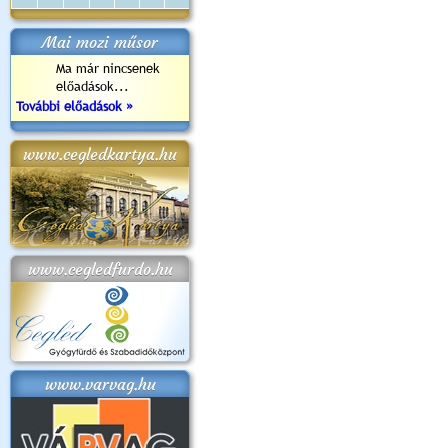
Mai mozi műsor
Ma már nincsenek
előadások...
További előadások »
www.cegledkartya.hu
www.cegledfurdo.hu
www.varvag.hu