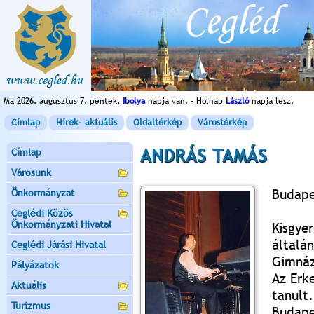
Ma 2026. augusztus 7. péntek,
Ibolya
napja van. - Holnap
László
napja lesz.
Címlap
Hírek- aktuális
Oldaltérkép
Várostérkép
ANDRÁS TAMÁS
Címlap
Városunk
Budape
Önkormányzat
Ceglédi Közös
Önkormányzati Hivatal
Kisgye
általán
Ceglédi Járási Hivatal
Gimnáz
Pályázatok
Az Erk
Aktuális
tanult
Turizmus
Budape