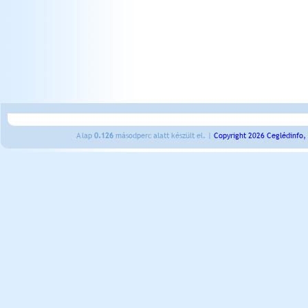
A lap
0.126
másodperc alatt készült el. |
Copyright 2026 Ceglédinfo,