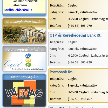
Ma már nincsenek
előadások...
Település:
Cegléd
További előadások »
Kategória:
Bankok, valutaváltók
Cím:
H-2700 Cegléd, Szabadság té
www.cegledkartya.hu
Telefon:
(+36 53) 505-070
OTP és Kereskedelmi Bank Rt.
Település:
Cegléd
www.cegledfurdo.hu
Kategória:
Bankok, valutaváltók
Cím:
H-2700 Cegléd, Szabadság té
Telefon:
(+36 53) 505-220
Postabank Rt.
www.varvag.hu
Település:
Cegléd
Kategória:
Bankok, valutaváltók
Cím:
H-2700 Cegléd, Szabadság té
Telefon:
(+36 53) 310-407