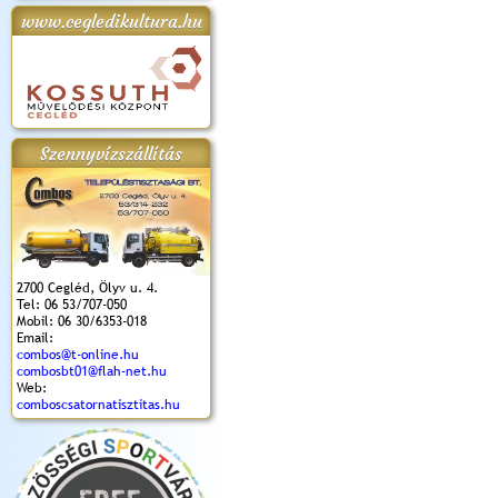
www.cegledikultura.hu
apok 2018.
Kossuth Toborzó
Szent István Ünnepe
V. Ceglédi Vágta
Laska feszt
Ünnepély
és Magyarok
(2017. 06. 18.)
2017.06.
2017.09.22-23.
Kenyere Program
(2017. 08. 20.)
Szennyvízszállítás
2700 Cegléd, Ölyv u. 4.
Tel: 06 53/707-050
Mobil: 06 30/6353-018
Email:
combos@t-online.hu
combosbt01@flah-net.hu
Web:
comboscsatornatisztitas.hu