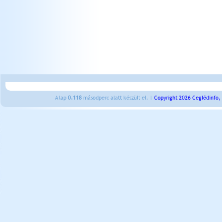
A lap
0.118
másodperc alatt készült el. |
Copyright 2026 Ceglédinfo,