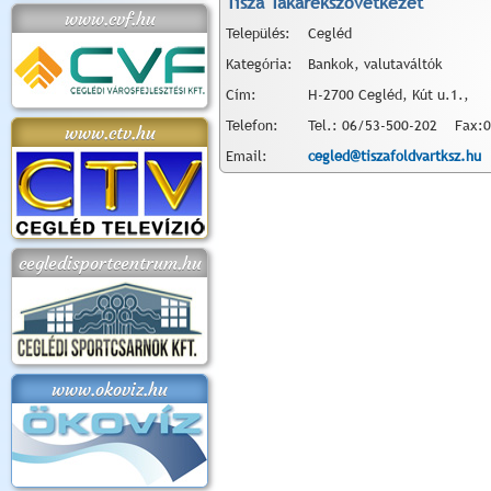
Tisza Takarékszövetkezet
www.cvf.hu
Település:
Cegléd
Kategória:
Bankok, valutaváltók
Cím:
H-2700 Cegléd, Kút u.1.,
Telefon:
Tel.: 06/53-500-202 Fax:0
www.ctv.hu
Email:
cegled@tiszafoldvartksz.hu
cegledisportcentrum.hu
www.okoviz.hu