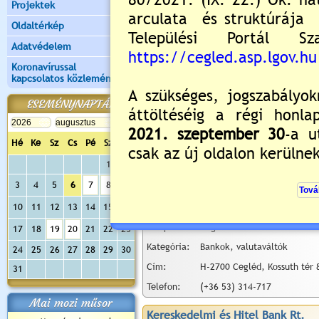
Projektek
Település:
Cegléd
Oldaltérkép
Kategória:
Bankok, valutaváltók
Adatvédelem
Cím:
H-2700 Cegléd, Kossuth tér 
Koronavírussal
Telefon:
(+36 53) 310-523
kapcsolatos közlemények
Exclusive Change valutaváltó
ESEMÉNYNAPTÁR
Település:
Cegléd
Kategória:
Bankok, valutaváltók
Hé
Ke
Sz
Cs
Pé
Sz
Va
Cím:
H-2700 Cegléd, Szabadság té
1
2
Telefon:
(+36 53) 318-667
3
4
5
6
7
8
9
IBUSZ Utazási Iroda
10
11
12
13
14
15
16
Település:
Cegléd
17
18
19
20
21
22
23
Kategória:
Bankok, valutaváltók
24
25
26
27
28
29
30
Cím:
H-2700 Cegléd, Kossuth tér 
31
Telefon:
(+36 53) 314-717
Mai mozi műsor
Kereskedelmi és Hitel Bank Rt.