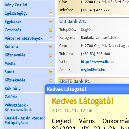
Cím:
H-2700 Cegléd, Rákóczi út 2
Irány Cegléd
Telefon:
(+36 40) 477-777
Egészségügy
CIB Bank Zrt.
Egyházak
Település:
Cegléd
Gazdaság
Kategória:
Bankok, valutaváltók
Városi rendezvények
Cím:
H-2700 Cegléd, Szabadság té
Kultúra
Telefon:
(+36-53) 505-400
Köznevelés
Web:
http://www.cib.hu
Média
Email:
cegled@cib.hu
Sport
Közlekedés
ERSTE Bank Rt.
Kék fény
Kedves Látogató!
Település:
Cegléd
Galéria
Kategória:
Bankok, valutaváltók
Választások -
Cím:
H-2700 cegléd, Népkör u. 2.
Népszavazások
Telefon:
(+36 53) 311-147
Cegléd - Az én városom -
Fotópályázat
EURO-MANI KFT. valutaváltó