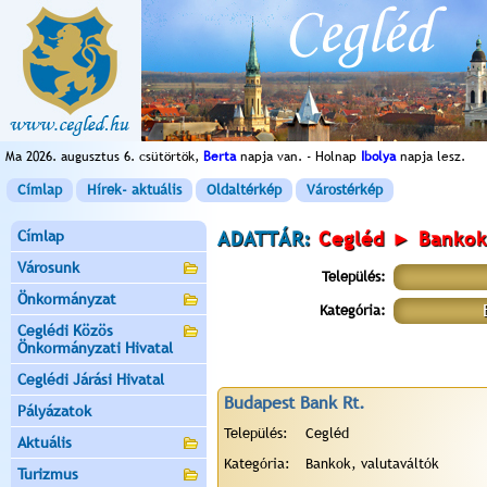
Ma 2026. augusztus 6. csütörtök,
Berta
napja van. - Holnap
Ibolya
napja lesz.
Címlap
Hírek- aktuális
Oldaltérkép
Várostérkép
Címlap
ADATTÁR:
Cegléd ► Bankok,
Városunk
Település:
Önkormányzat
Kategória:
Ceglédi Közös
Önkormányzati Hivatal
Ceglédi Járási Hivatal
Budapest Bank Rt.
Pályázatok
Település:
Cegléd
Aktuális
Kategória:
Bankok, valutaváltók
Turizmus