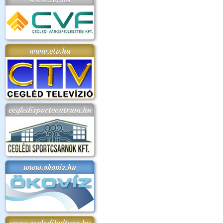
www.ctv.hu
cegledisportcentrum.hu
www.okoviz.hu