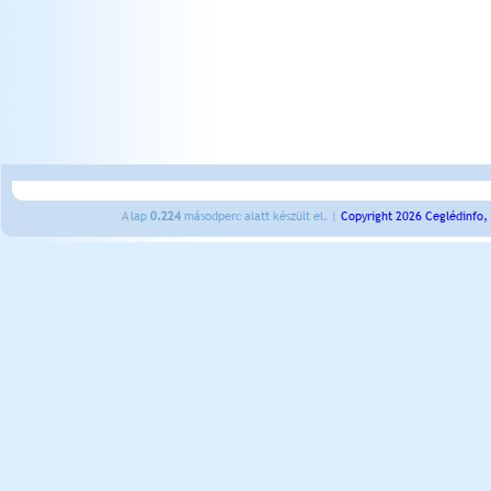
A lap
0.224
másodperc alatt készült el. |
Copyright 2026 Ceglédinfo,