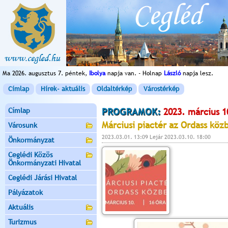
Ma 2026. augusztus 7. péntek,
Ibolya
napja van. - Holnap
László
napja lesz.
Címlap
Hírek- aktuális
Oldaltérkép
Várostérkép
Címlap
PROGRAMOK:
2023. március 1
Márciusi piactér az Ordass köz
Városunk
2023.03.01. 13:09 Lejár 2023.03.10. 18:00
Önkormányzat
Ceglédi Közös
Önkormányzati Hivatal
Ceglédi Járási Hivatal
Pályázatok
Aktuális
Turizmus