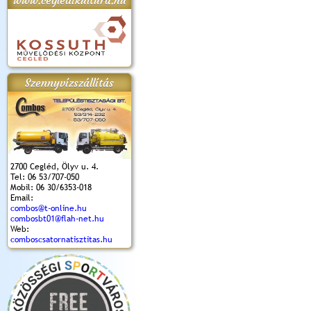
www.cegledikultura.hu
apok 2018.
Kossuth Toborzó
Szent István Ünnepe
V. Ceglédi Vágta
Laska feszt
Ünnepély
és Magyarok
(2017. 06. 18.)
2017.06.
2017.09.22-23.
Kenyere Program
Szennyvízszállítás
(2017. 08. 20.)
2700 Cegléd, Ölyv u. 4.
Tel: 06 53/707-050
Mobil: 06 30/6353-018
Email:
combos@t-online.hu
combosbt01@flah-net.hu
Web:
comboscsatornatisztitas.hu