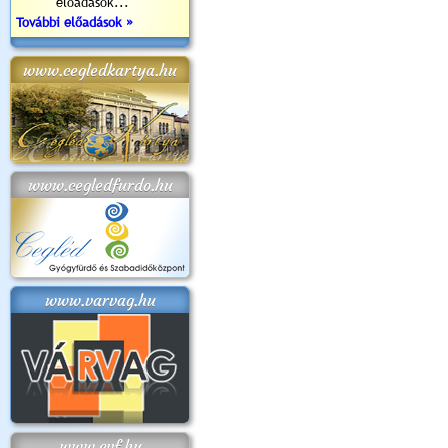
előadások...
További előadások »
www.cegledkartya.hu
www.cegledfurdo.hu
www.varvag.hu
www.cvf.hu