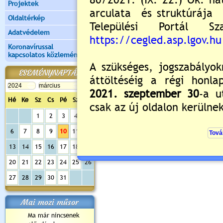
Projektek
Oldaltérkép
Adatvédelem
Koronavírussal
kapcsolatos közlemények
ESEMÉNYNAPTÁR
Hé
Ke
Sz
Cs
Pé
Sz
Va
1
2
3
4
5
6
7
8
9
10
11
12
13
14
15
16
17
18
19
20
21
22
23
24
25
26
27
28
29
30
31
Mai mozi műsor
Ma már nincsenek