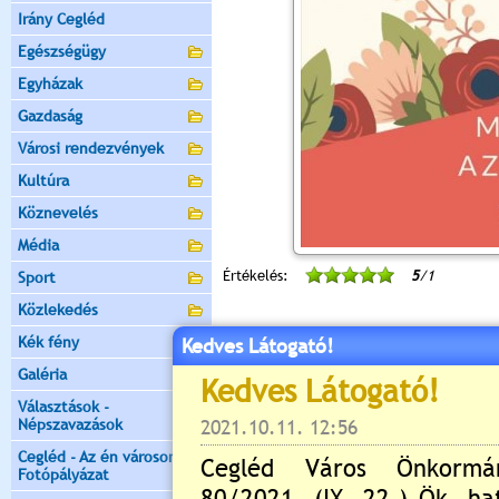
Irány Cegléd
Egészségügy
Egyházak
Gazdaság
Városi rendezvények
Kultúra
Köznevelés
Média
Értékelés:
5
/1
Sport
Közlekedés
Nyitott tornaterem és diáksport progr
Kék fény
Kedves Látogató!
Galéria
Választások -
Népszavazások
Cegléd - Az én városom -
Fotópályázat