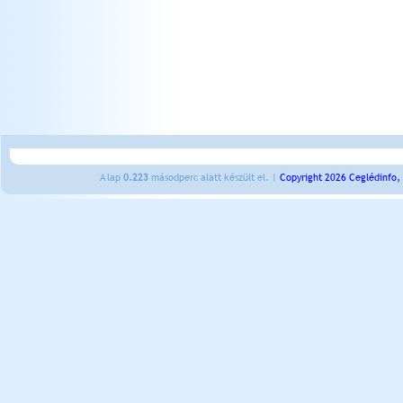
A lap
0.223
másodperc alatt készült el. |
Copyright 2026 Ceglédinfo,