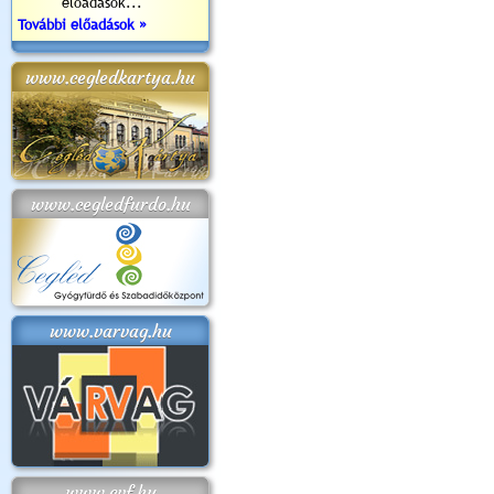
előadások...
További előadások »
www.cegledkartya.hu
www.cegledfurdo.hu
www.varvag.hu
www.cvf.hu