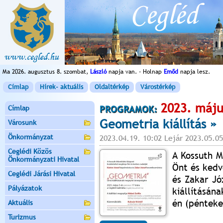
Ma 2026. augusztus 8. szombat,
László
napja van. - Holnap
Emőd
napja lesz.
Címlap
Hírek- aktuális
Oldaltérkép
Várostérkép
2023. máju
Címlap
PROGRAMOK:
Geometria kiállítás »
Városunk
Önkormányzat
2023.04.19. 10:02 Lejár 2023.05.05
Ceglédi Közös
A Kossuth M
Önkormányzati Hivatal
Önt és kedv
Ceglédi Járási Hivatal
és Zakar Jó
Pályázatok
kiállításán
én (pénteke
Aktuális
Turizmus