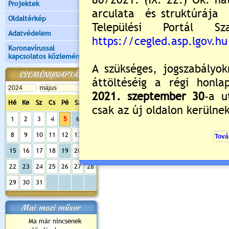
Projektek
Oldaltérkép
Adatvédelem
Koronavírussal
kapcsolatos közlemények
ESEMÉNYNAPTÁR
Hé
Ke
Sz
Cs
Pé
Sz
Va
1
2
3
4
5
6
7
8
9
10
11
12
13
14
15
16
17
18
19
20
21
22
23
24
25
26
27
28
29
30
31
Mai mozi műsor
Ma már nincsenek