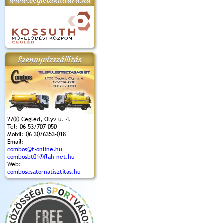
www.cegledikultura.hu
apok 2018.
Kossuth Toborzó
Szent István Ünnepe
V. Ceglédi Vágta
Laska feszt
Ünnepély
és Magyarok
(2017. 06. 18.)
2017.06.
2017.09.22-23.
Kenyere Program
Szennyvízszállítás
(2017. 08. 20.)
2700 Cegléd, Ölyv u. 4.
Tel: 06 53/707-050
Mobil: 06 30/6353-018
Email:
combos@t-online.hu
combosbt01@flah-net.hu
Web:
comboscsatornatisztitas.hu