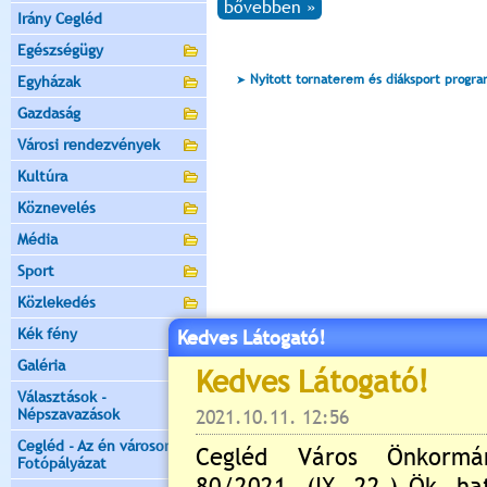
bővebben »
Irány Cegléd
Egészségügy
Nyitott tornaterem és diáksport progr
Egyházak
Gazdaság
Városi rendezvények
Kultúra
Köznevelés
Média
Sport
Közlekedés
Kék fény
Kedves Látogató!
Galéria
Választások -
Népszavazások
Cegléd - Az én városom -
Fotópályázat