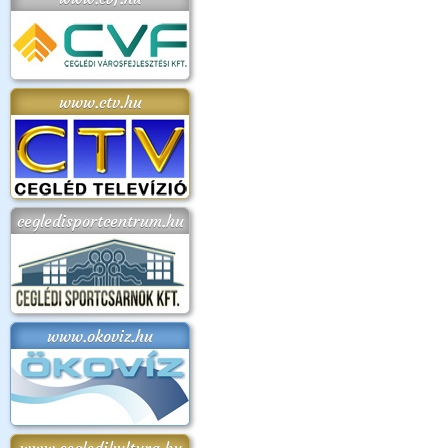
www.ctv.hu
cegledisportcentrum.hu
www.okoviz.hu