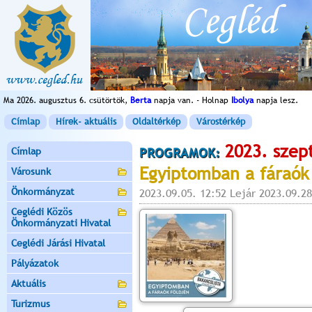
Ma 2026. augusztus 6. csütörtök,
Berta
napja van. - Holnap
Ibolya
napja lesz.
Címlap
Hírek- aktuális
Oldaltérkép
Várostérkép
2023. szep
Címlap
PROGRAMOK:
Egyiptomban a fáraók
Városunk
Önkormányzat
2023.09.05. 12:52 Lejár 2023.09.28
Ceglédi Közös
Önkormányzati Hivatal
Ceglédi Járási Hivatal
Pályázatok
Aktuális
Turizmus