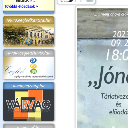
előadások...
További előadások »
www.cegledkartya.hu
www.cegledfurdo.hu
www.varvag.hu
www.cvf.hu