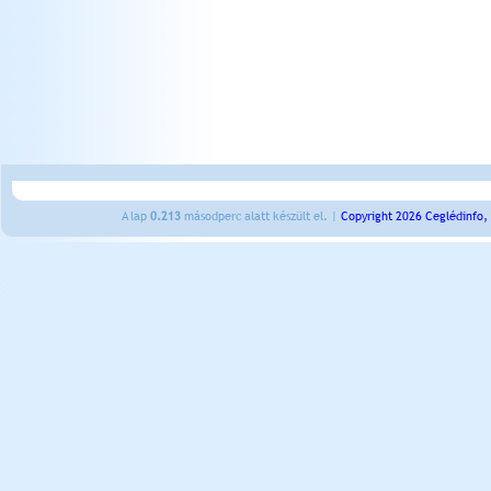
A lap
0.213
másodperc alatt készült el. |
Copyright 2026 Ceglédinfo,