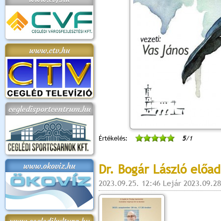
www.ctv.hu
cegledisportcentrum.hu
Értékelés:
5
/1
www.okoviz.hu
Dr. Bogár László előad
2023.09.25. 12:46 Lejár 2023.09.28