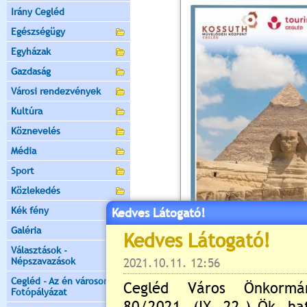
Irány Cegléd
Egészségügy
Egyházak
Gazdaság
Városi rendezvények
Kultúra
Köznevelés
Média
Sport
Közlekedés
Kék fény
Kedves Látogató!
Galéria
Választások -
Népszavazások
Cegléd - Az én városom -
Fotópályázat