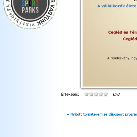
Értékelés:
0
/0
Nyitott tornaterem és diáksport progr