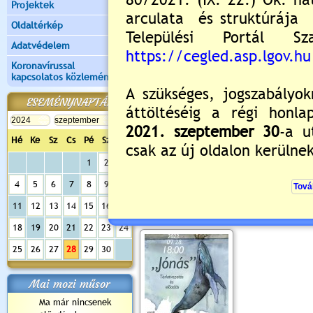
Projektek
Oldaltérkép
Adatvédelem
Koronavírussal
kapcsolatos közlemények
ESEMÉNYNAPTÁR
Hé
Ke
Sz
Cs
Pé
Sz
Va
Értékelés:
5
/1
1
2
3
4
5
6
7
8
9
10
"Jónás" tárlatvezetés 
11
12
13
14
15
16
17
2023.09.19. 15:18 Lejár 2023.09.28
18
19
20
21
22
23
24
25
26
27
28
29
30
Mai mozi műsor
Ma már nincsenek