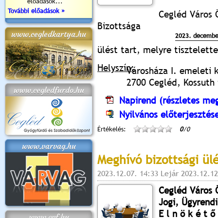
előadások...
További előadások »
Cegléd Város
Bizottsága
www.cegledkartya.hu
2023. december
ülést tart, melyre tisztelet
Helyszín:
Városháza I. emeleti 
2700 Cegléd, Kossuth t
www.cegledfurdo.hu
Napirend (részletes meg
Nyilvános előterjesztés
Értékelés:
0
/0
www.varvag.hu
Meghívó bizottsági ül
2023.12.07. 14:33 Lejár 2023.12.12
Cegléd Város
Jogi, Ügyrendi
E l n ö k é t ő 
www.cvf.hu