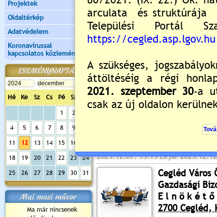
Projektek
Oldaltérkép
Adatvédelem
Koronavírussal
kapcsolatos közlemények
ESEMÉNYNAPTÁR
Hé
Ke
Sz
Cs
Pé
Sz
Va
Értékelés:
5
/3
1
2
3
4
5
6
7
8
9
10
Meghívó bizottsági ül
11
12
13
14
15
16
17
2023.12.07. 13:13 Lejár 2023.12.12
18
19
20
21
22
23
24
Cegléd Város
25
26
27
28
29
30
31
Gazdasági Biz
E l n ö k é t ő 
Mai mozi műsor
2700 Cegléd, K
Ma már nincsenek