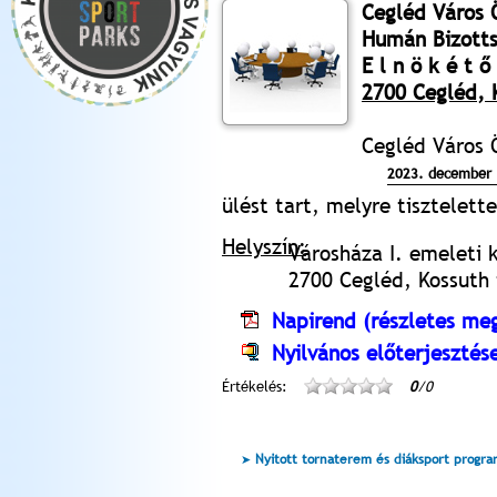
Cegléd Város
Humán Bizott
E l n ö k é t ő 
2700 Cegléd, K
Cegléd Város
2023. december 
ülést tart, melyre tisztelet
Helyszín:
Városháza I. emeleti 
2700 Cegléd, Kossuth t
Napirend (részletes meg
Nyilvános előterjesztés
Értékelés:
0
/0
Nyitott tornaterem és diáksport progr