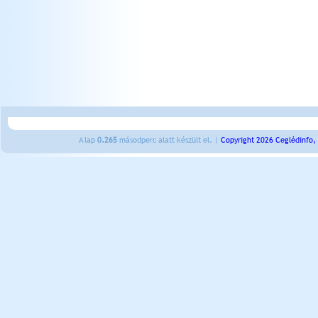
A lap
0.265
másodperc alatt készült el. |
Copyright 2026 Ceglédinfo,