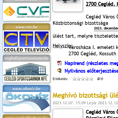
2700 Cegléd, K
Cegléd Város 
Közbiztonsági bizottsága
www.ctv.hu
2023. december
ülést tart, melyre tisztelet
Helyszín:
Városháza I. emeleti 
2700 Cegléd, Kossuth t
cegledisportcentrum.hu
Napirend (részletes meg
Nyilvános előterjesztés
Értékelés:
0
/0
www.okoviz.hu
Meghívó bizottsági ül
2023.12.07. 15:09 Lejár 2023.12.12
Cegléd Város