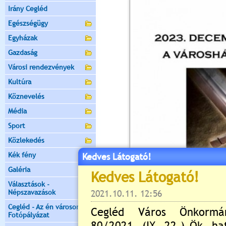
Irány Cegléd
Egészségügy
Egyházak
Gazdaság
Városi rendezvények
Kultúra
Köznevelés
Média
Sport
Közlekedés
Kék fény
Kedves Látogató!
Galéria
Választások -
Népszavazások
Cegléd - Az én városom -
Fotópályázat