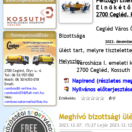
Pénzügyi Elle
www.cegledikultura.hu
E l n ö k é t ő 
2700 Cegléd, K
apok 2018.
Kossuth Toborzó
Szent István Ünnepe
V. Ceglédi Vágta
Laska feszt
Cegléd Város 
Ünnepély
és Magyarok
(2017. 06. 18.)
2017.06.
2017.09.22-23.
Kenyere Program
Szennyvízszállítás
Bizottsága
(2017. 08. 20.)
2023. december
ülést tart, melyre tisztelet
Helyszín:
Városháza I. emeleti 
2700 Cegléd, Kossuth t
2700 Cegléd, Ölyv u. 4.
Tel: 06 53/707-050
Mobil: 06 30/6353-018
Napirend (részletes meg
Email:
Nyilvános előterjesztés
combos@t-online.hu
combosbt01@flah-net.hu
Web:
Értékelés:
0
/0
comboscsatornatisztitas.hu
Meghívó bizottsági ül
2023.12.07. 15:27 Lejár 2023.12.12