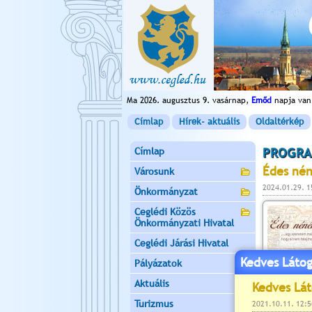
Ma 2026. augusztus 9. vasárnap,
Emőd
napja van
Címlap
Hírek- aktuális
Oldaltérkép
Címlap
PROGRA
Édes nén
Városunk
2024.01.29. 1
Önkormányzat
Ceglédi Közös
Önkormányzati Hivatal
Ceglédi Járási Hivatal
Kedves Látog
Pályázatok
Aktuális
Turizmus