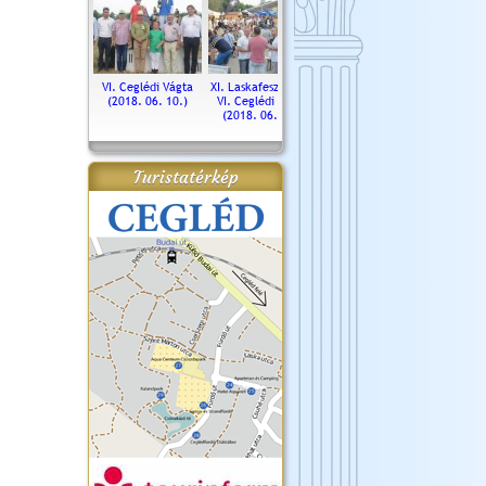
. Ceglédi Vágta
VI. Ceglédi Vágta
XI. Laskafesztivál és
Városnapok 2018.
Kossut
(2016.06.19.)
(2018. 06. 10.)
VI. Ceglédi Vágta
Ün
(2018. 06. 10.)
2017.
Turistatérkép