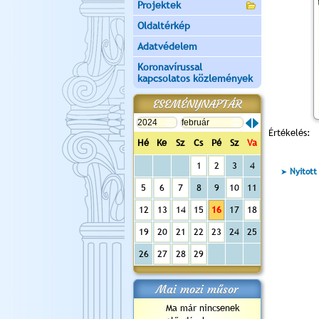
Projektek
Oldaltérkép
Adatvédelem
Koronavírussal
kapcsolatos közlemények
ESEMÉNYNAPTÁR
Értékelés:
Hé
Ke
Sz
Cs
Pé
Sz
Va
1
2
3
4
Nyitott
5
6
7
8
9
10
11
12
13
14
15
16
17
18
19
20
21
22
23
24
25
26
27
28
29
Mai mozi műsor
Ma már nincsenek