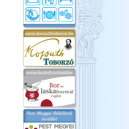
www.kossuthtoborzo.hu
www.laskafesztival.hu
Pest Megyei Békéltető
testület