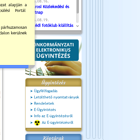
2026.08.16.
Újvárosi Közlekedési és
Sportnap
2026.08.19.
Ceglédi fotóklub kiállítás
2026.08.20.
Szent István Ünnepe
Ügyintézés
Ügyfélfogadás
Letölthető nyomtatványok
Rendeletek
E-Ügyintézés
Info az E-ügyintézésről
Az E-ügyintézésről
Képtárak