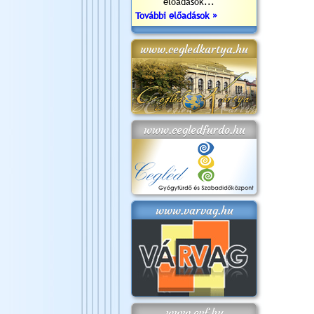
előadások...
További előadások »
www.cegledkartya.hu
www.cegledfurdo.hu
www.varvag.hu
www.cvf.hu