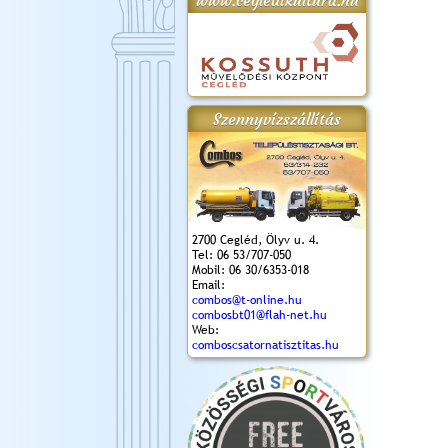
www.cegledikultura.hu
gta
XI. Laskafesztivál és
Városnapok 2018.
Kossuth Toborzó
Szent István Ünnepe
.)
VI. Ceglédi Vágta
Ünnepély
és Magyarok
(2018. 06. 10.)
2017.09.22-23.
Kenyere Program
Szennyvízszállítás
(2017. 08. 20.)
2700 Cegléd, Ölyv u. 4.
Tel: 06 53/707-050
Mobil: 06 30/6353-018
Email:
combos@t-online.hu
combosbt01@flah-net.hu
Web:
comboscsatornatisztitas.hu