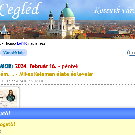
. - Holnap
Lörinc
napja lesz.
Várostérkép
MOK:
2024. február 16.
- péntek
ém... - Mikes Kelemen élete és levelei
5:01 Lejár 2024.02.16. 18:00
ató!