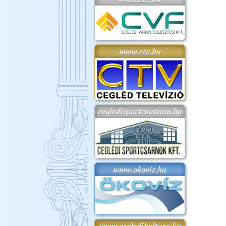
www.ctv.hu
cegledisportcentrum.hu
www.okoviz.hu