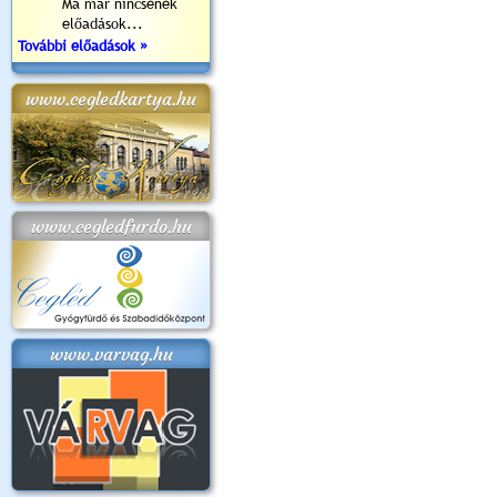
Ma már nincsenek
előadások...
További előadások »
www.cegledkartya.hu
www.cegledfurdo.hu
www.varvag.hu