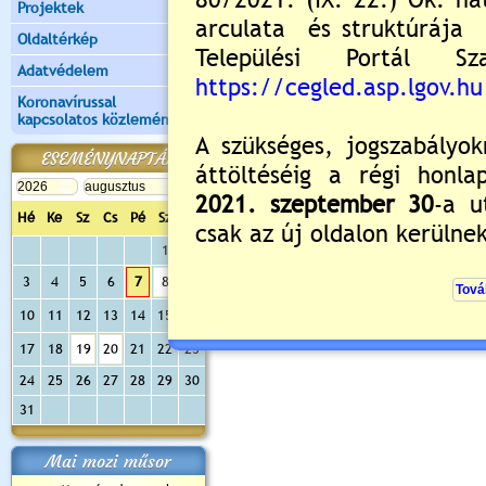
Projektek
Kérem, fentiekre tekintettel 
Oldaltérkép
Adatvédelem
Koronavírussal
kapcsolatos közlemények
Értékelés:
2.64
/11
ESEMÉNYNAPTÁR
Még nincsenek hozzászólások
Hé
Ke
Sz
Cs
Pé
Sz
Va
1
2
Új hozzászólás:
3
4
5
6
7
8
9
Kérjük jelentkezzen be, 
10
11
12
13
14
15
16
17
18
19
20
21
22
23
24
25
26
27
28
29
30
31
Mai mozi műsor