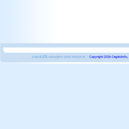
A lap
0.272
másodperc alatt készült el. |
Copyright 2026 Ceglédinfo,