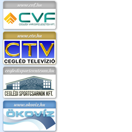
www.cvf.hu
www.ctv.hu
cegledisportcentrum.hu
www.okoviz.hu