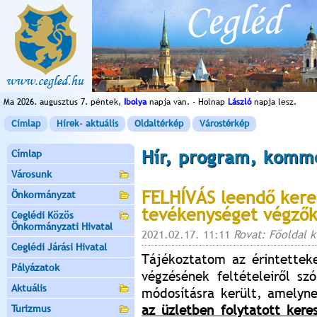
Ma 2026. augusztus 7. péntek,
Ibolya
napja van. - Holnap
László
napja lesz.
Címlap
Hírek- aktuális
Oldaltérkép
Várostérkép
Hír, program, komm
Címlap
Városunk
FELHÍVÁS leendő kere
Önkormányzat
tevékenységet végzők
Ceglédi Közös
Önkormányzati Hivatal
2021.02.17. 11:11
Rovat: Főoldal 
Ceglédi Járási Hivatal
Tájékoztatom az érintettek
Pályázatok
végzésének feltételeiről sz
Aktuális
módosításra került, amelyn
az üzletben folytatott ker
Turizmus