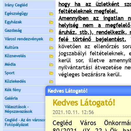
hogy ha az üzletként szo
Irány Cegléd
feltételeknek megfelel.
Egészségügy
Amennyiben az ingatlan ny
Egyházak
helyiség nem a megfelelő 
Gazdaság
áruház, stb.), rendelkezik,
felé történő bejelentést.
T
Városi rendezvények
követően az ellenőrzés so
Kultúra
jogszabályi feltételeknek, 
Köznevelés
kerül sor, illetve amennyi
Média
nyilvántartási átvezetése n
Sport
végleges bezárásra kerül.
Közlekedés
Kérem, hogy az építmény
Kék fény
Kedves Látogató!
rendeltetésmódosításával ka
Galéria
Ceglédi Közös Önkormányzat
Választások -
Iroda munkatársainál a
Népszavazások
+3653511431 telefonszámoko
Cegléd - Az én városom -
mail címen.
Fotópályázat