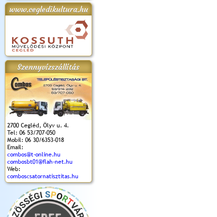
www.cegledikultura.hu
apok 2018.
Kossuth Toborzó
Szent István Ünnepe
V. Ceglédi Vágta
Laska feszt
Ünnepély
és Magyarok
(2017. 06. 18.)
2017.06.
2017.09.22-23.
Kenyere Program
(2017. 08. 20.)
Szennyvízszállítás
2700 Cegléd, Ölyv u. 4.
Tel: 06 53/707-050
Mobil: 06 30/6353-018
Email:
combos@t-online.hu
combosbt01@flah-net.hu
Web:
comboscsatornatisztitas.hu