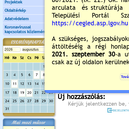
Projektek
Oldaltérkép
Adatvédelem
Koronavírussal
Csatolmány(ok):
kapcsolatos közlemények
Kitüntetési javaslat űrlap (
ESEMÉNYNAPTÁR
Kitüntetési javaslat űrlap (P
Hé
Ke
Sz
Cs
Pé
Sz
Va
Értékelés:
5
/1
1
2
Még nincsenek hozzászólások
3
4
5
6
7
8
9
10
11
12
13
14
15
16
17
18
19
20
21
22
23
Új hozzászólás:
24
25
26
27
28
29
30
Kérjük jelentkezzen be, 
31
Mai mozi műsor