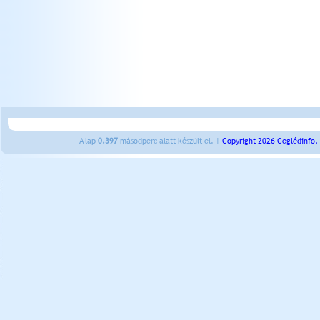
A lap
0.397
másodperc alatt készült el. |
Copyright 2026 Ceglédinfo,