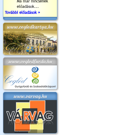
Ma már nincsenek
előadások...
További előadások »
www.cegledkartya.hu
www.cegledfurdo.hu
www.varvag.hu