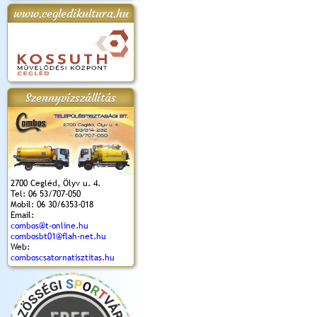
www.cegledikultura.hu
apok 2018.
Kossuth Toborzó
Szent István Ünnepe
V. Ceglédi Vágta
Laska feszt
Ünnepély
és Magyarok
(2017. 06. 18.)
2017.06.
2017.09.22-23.
Kenyere Program
(2017. 08. 20.)
Szennyvízszállítás
2700 Cegléd, Ölyv u. 4.
Tel: 06 53/707-050
Mobil: 06 30/6353-018
Email:
combos@t-online.hu
combosbt01@flah-net.hu
Web:
comboscsatornatisztitas.hu