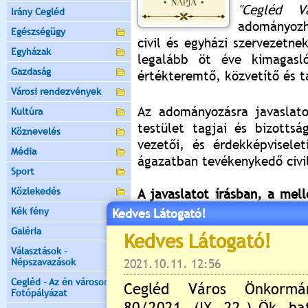
"Cegléd Vá
Irány Cegléd
adományozh
Egészségügy
civil és egyházi szervezetne
Egyházak
legalább öt éve kimagasl
Gazdaság
értékteremtő, közvetítő és 
Városi rendezvények
Az adományozásra javaslato
Kultúra
testület tagjai és bizotts
Köznevelés
vezetői, és érdekképvisele
Média
ágazatban tevékenykedő civi
Sport
Közlekedés
A javaslatot írásban, a mell
2022. október 31-éig kell a 
Kék fény
Kedves Látogató!
Galéria
Kérjük, javaslatát küldje el 
Választások -
E-mail cím:
polgarmester@ce
Népszavazások
Cegléd - Az én városom -
Cegléd, 2022. szeptember 20
Fotópályázat