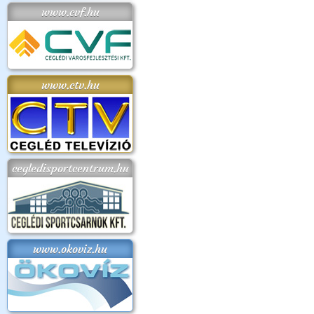
www.cvf.hu
www.ctv.hu
cegledisportcentrum.hu
www.okoviz.hu