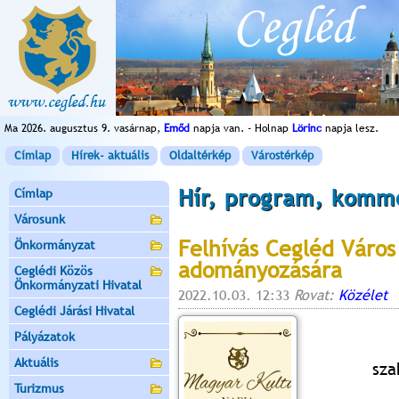
Ma 2026. augusztus 9. vasárnap,
Emőd
napja van. - Holnap
Lörinc
napja lesz.
Címlap
Hírek- aktuális
Oldaltérkép
Várostérkép
Hír, program, komm
Címlap
Városunk
Felhívás Cegléd Város 
Önkormányzat
adományozására
Ceglédi Közös
Önkormányzati Hivatal
2022.10.03. 12:33
Rovat:
Közélet
Ceglédi Járási Hivatal
Pályázatok
Aktuális
sza
Turizmus