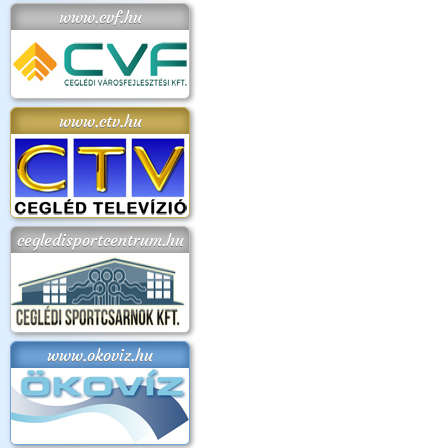
www.cvf.hu
www.ctv.hu
cegledisportcentrum.hu
www.okoviz.hu