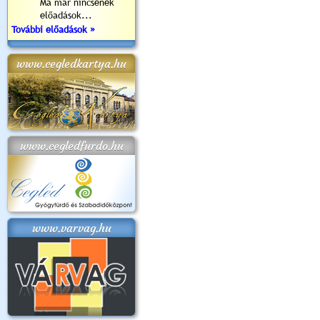
Ma már nincsenek
előadások...
További előadások »
www.cegledkartya.hu
www.cegledfurdo.hu
www.varvag.hu