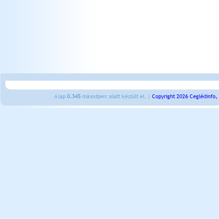
A lap
0.345
másodperc alatt készült el. |
Copyright 2026 Ceglédinfo,