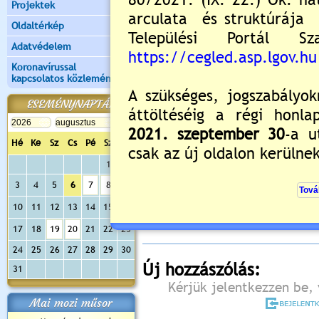
Projektek
Oldaltérkép
Adatvédelem
Koronavírussal
kapcsolatos közlemények
ESEMÉNYNAPTÁR
Hé
Ke
Sz
Cs
Pé
Sz
Va
1
2
Értékelés:
5
/2
3
4
5
6
7
8
9
Még nincsenek hozzászólások
10
11
12
13
14
15
16
17
18
19
20
21
22
23
24
25
26
27
28
29
30
Új hozzászólás:
31
Kérjük jelentkezzen be, 
Mai mozi műsor