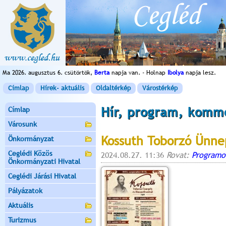
Ma 2026. augusztus 6. csütörtök,
Berta
napja van. - Holnap
Ibolya
napja lesz.
Címlap
Hírek- aktuális
Oldaltérkép
Várostérkép
Hír, program, komm
Címlap
Városunk
Kossuth Toborzó Ünnep
Önkormányzat
Ceglédi Közös
2024.08.27. 11:36
Rovat:
Programo
Önkormányzati Hivatal
Ceglédi Járási Hivatal
Pályázatok
Aktuális
Turizmus