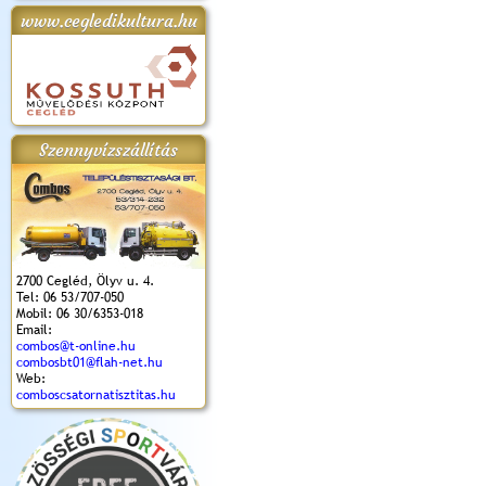
www.cegledikultura.hu
apok 2018.
Kossuth Toborzó
Szent István Ünnepe
V. Ceglédi Vágta
Laska feszt
Ünnepély
és Magyarok
(2017. 06. 18.)
2017.06.
2017.09.22-23.
Kenyere Program
(2017. 08. 20.)
Szennyvízszállítás
2700 Cegléd, Ölyv u. 4.
Tel: 06 53/707-050
Mobil: 06 30/6353-018
Email:
combos@t-online.hu
combosbt01@flah-net.hu
Web:
comboscsatornatisztitas.hu