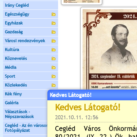
Irány Cegléd
Egészségügy
Egyházak
Gazdaság
Városi rendezvények
Kultúra
Köznevelés
Média
Sport
Közlekedés
Kék fény
Kedves Látogató!
Galéria
Választások -
Népszavazások
Cegléd - Az én városom -
Fotópályázat