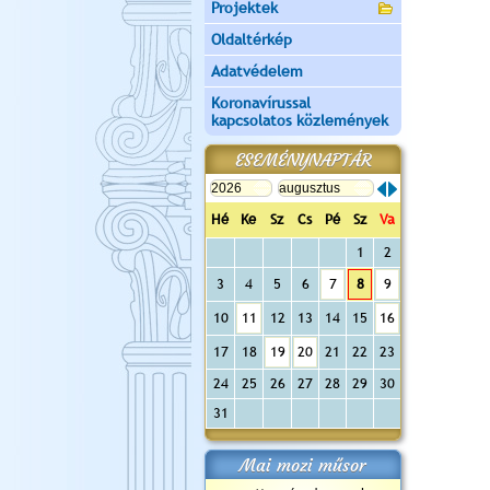
Projektek
Oldaltérkép
Adatvédelem
Koronavírussal
kapcsolatos közlemények
ESEMÉNYNAPTÁR
Hé
Ke
Sz
Cs
Pé
Sz
Va
1
2
3
4
5
6
7
8
9
10
11
12
13
14
15
16
17
18
19
20
21
22
23
24
25
26
27
28
29
30
31
Mai mozi műsor