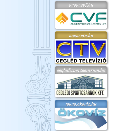
www.cvf.hu
www.ctv.hu
cegledisportcentrum.hu
www.okoviz.hu