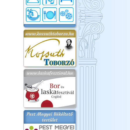
www.kossuthtoborzo.hu
www.laskafesztival.hu
Pest Megyei Békéltető
testület