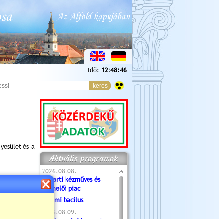
Idő:
12:48:47
yesület és a
Aktuális programok
2026.08.08.
Tóparti kézműves és
termelői piac
pcsolódásnak
Valami bacilus
2026.08.09.