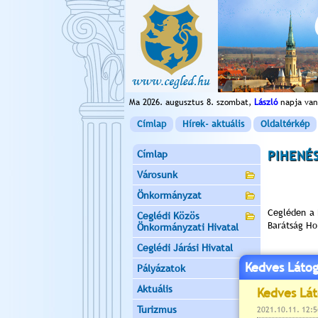
Ma 2026. augusztus 8. szombat,
László
napja van
Címlap
Hírek- aktuális
Oldaltérkép
Címlap
PIHENÉS
Városunk
Önkormányzat
Cegléden a 
Ceglédi Közös
Barátság Ho
Önkormányzati Hivatal
Ceglédi Járási Hivatal
Kedves Látog
Pályázatok
A ceglédi t
Aktuális
a lehetőség
E célkitűzé
Turizmus