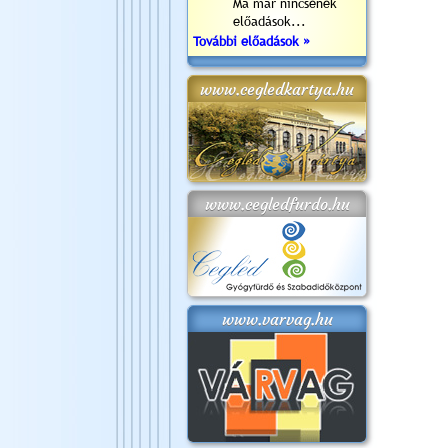
Ma már nincsenek
előadások...
További előadások »
www.cegledkartya.hu
www.cegledfurdo.hu
www.varvag.hu