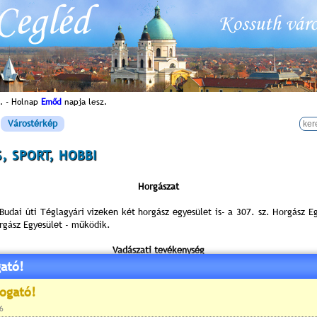
. - Holnap
Emőd
napja lesz.
Várostérkép
, SPORT, HOBBI
Horgászat
Budai úti Téglagyári vizeken két horgász egyesület is- a 307. sz. Horgász Eg
rgász Egyesület - működik.
Vadászati tevékenység
ató!
érségben nem elhanyagolható a vadászatnak, mint sportnak és kulturált kika
e.
snek zászlóvivője elsősorban a Ceglédi Vadászklub.