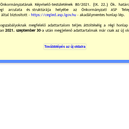
A-25 Postagalambsport Egyesület
Cegléd, Tükör u. 5.
A-2 Postagalamb Egyesület
Cegléd, Damjanich u. 3.
Díszgalambtenyésztők
V-48.sz. és V-184. sz. Egyesület