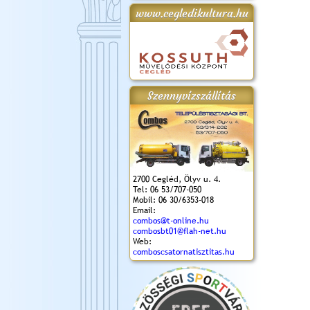
www.cegledikultura.hu
gta
XI. Laskafesztivál és
Városnapok 2018.
Kossuth Toborzó
Szent István Ünnepe
.)
VI. Ceglédi Vágta
Ünnepély
és Magyarok
(2018. 06. 10.)
2017.09.22-23.
Kenyere Program
(2017. 08. 20.)
Szennyvízszállítás
2700 Cegléd, Ölyv u. 4.
Tel: 06 53/707-050
Mobil: 06 30/6353-018
Email:
combos@t-online.hu
combosbt01@flah-net.hu
Web:
comboscsatornatisztitas.hu