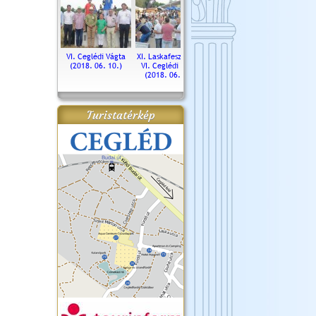
. Ceglédi Vágta
VI. Ceglédi Vágta
XI. Laskafesztivál és
Városnapok 2018.
Kossut
(2016.06.19.)
(2018. 06. 10.)
VI. Ceglédi Vágta
Ün
(2018. 06. 10.)
2017.
Turistatérkép