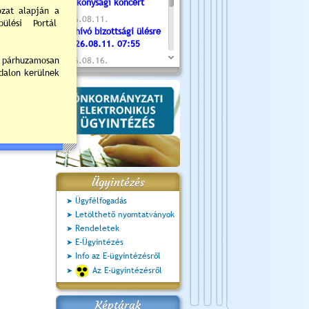
Jótékonysági koncert
2026.08.11.
Meghívó bizottsági ülésre
- 2026.08.11. 07:55
2026.08.16.
Újvárosi Közlekedési és
Sportnap
2026.08.19.
Ceglédi fotóklub kiállítás
2026.08.20.
Szent István Ünnepe
Ügyintézés
Ügyfélfogadás
Letölthető nyomtatványok
Rendeletek
E-Ügyintézés
Info az E-ügyintézésről
Az E-ügyintézésről
Képtárak